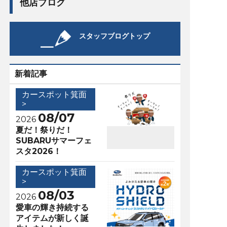
他店ブログ
スタッフブログトップ
新着記事
カースポット箕面
>
08/07
2026
夏だ！祭りだ！
SUBARUサマーフェ
スタ2026！
カースポット箕面
>
08/03
2026
愛車の輝き持続する
アイテムが新しく誕