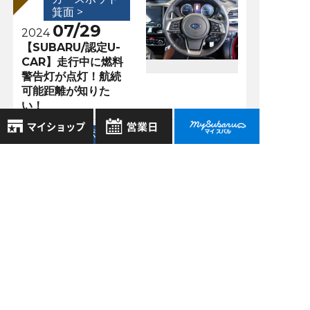
箕面 >
07/29
2024
【SUBARU/認定U-
CAR】走行中に燃料
警告灯が点灯！航続
可能距離が知りた
い！
カースポット
箕面 >
8月
09/01
2026年
2018
お気に入り店舗
日
月
火
水
木
金
土
アウトバックが１０
登録された店舗はありません。
台ほど入荷する予
1
お近くの店舗を検索して、
定！！
2
3
4
5
6
7
8
☆マークで登録してください。
9
10
11
12
13
14
15
16
17
18
19
20
21
22
過去の記事
地域でさがす
23
24
25
26
27
28
29
2026年8月
30
31
地図でさがす