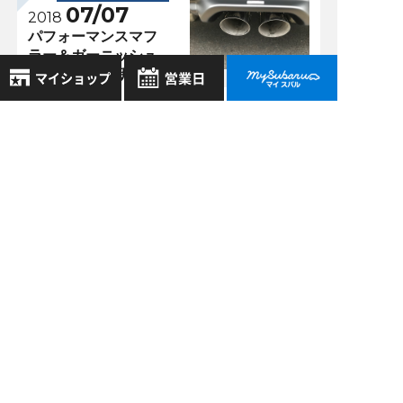
07/07
2018
パフォーマンスマフ
ラー＆ガーニッシュ
キット装着！新大阪
店第１号！
8月
2026年
お気に入り店舗
日
月
火
水
木
金
土
過去の記事
登録された店舗はありません。
1
お近くの店舗を検索して、
2026年8月
2
3
4
5
6
7
8
☆マークで登録してください。
9
10
11
12
13
14
15
2026年7月
16
17
18
19
20
21
22
地域でさがす
2026年6月
23
24
25
26
27
28
29
30
31
2026年5月
地図でさがす
全店舗共通定休日
もっと表示する
毎週水曜・その他定休日
試乗車でさがす
営業時間：
こちら
よりご覧ください
定休日一覧を見る
中古車でさがす