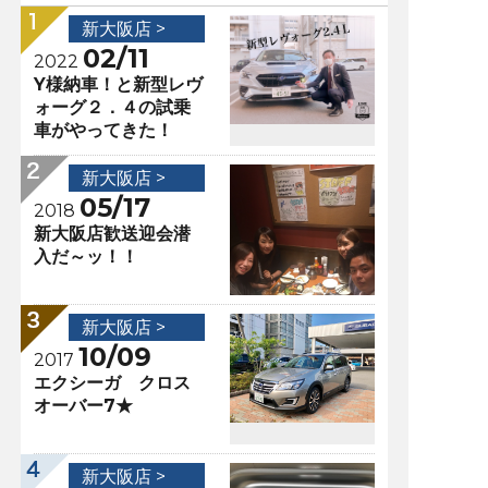
新大阪店 >
02/11
2022
Y様納車！と新型レヴ
ォーグ２．４の試乗
車がやってきた！
新大阪店 >
05/17
2018
新大阪店歓送迎会潜
入だ～ッ！！
新大阪店 >
10/09
2017
エクシーガ クロス
オーバー7★
新大阪店 >