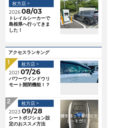
枚方店 >
08/03
2026
トレイルシーカーで
島根県へ行ってきま
した！
アクセスランキング
枚方店 >
07/26
2021
パワーウインドウリ
モート開閉機能！？
枚方店 >
09/28
2023
シートポジション設
定のおススメ方法