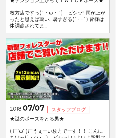
★テンション上がってＴＷＩＣＥポーズ★
枚方店ですっ(`・ω・´)ゞビシッ!! 雨が上が
ったと思えば暑い…暑すぎる(´･ ･`) 皆様は
体調崩されてま...
07/07
2018
スタッフブログ
★謎のポーズをとる男★
( 厂˙ω˙ )厂うぇーい枚方でーす！！ こんに
ちはっ(`・ω・´)ゞビシッ!! いよいよ新型フ