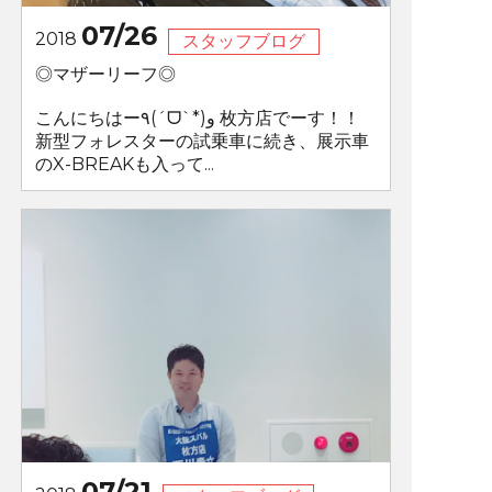
07/26
2018
スタッフブログ
◎マザーリーフ◎
こんにちはー٩(ˊᗜˋ*)و 枚方店でーす！！
新型フォレスターの試乗車に続き、展示車
のX-BREAKも入って...
07/21