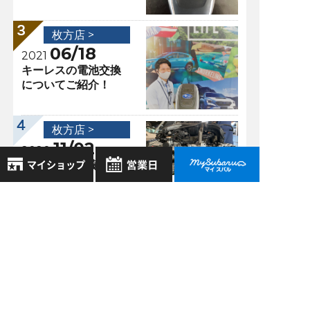
枚方店 >
06/18
2021
キーレスの電池交換
についてご紹介！
枚方店 >
11/02
2020
スバル車の心臓部の
ご紹介！
8月
2026年
お気に入り店舗
日
月
火
水
木
金
土
登録された店舗はありません。
1
過去の記事
お近くの店舗を検索して、
2
3
4
5
6
7
8
☆マークで登録してください。
9
10
11
12
13
14
15
2026年8月
16
17
18
19
20
21
22
2026年7月
地域でさがす