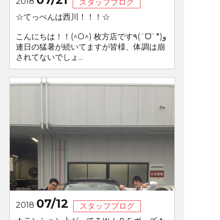
2018
スタッフブログ
☆てっぺんは西川！！！☆
こんにちは！！(^O^) 枚方店です٩(ˊᗜˋ*)و
連日の猛暑が続いてますが皆様、体調は崩
されてないでしょ...
07/12
2018
スタッフブログ