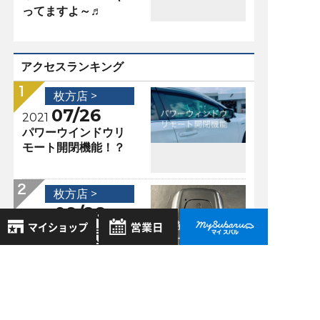
ってますよ～♬
アクセスランキング
枚方店 >
07/26
2021
パワーウインドウリ
モート開閉機能！？
枚方店 >
09/28
2023
シートポジション設
定のおススメ方法
8月
2026年
お気に入り店舗
日
月
火
水
木
金
土
枚方店 >
登録された店舗はありません。
1
06/18
2021
お近くの店舗を検索して、
2
3
4
5
6
7
8