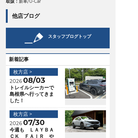
取扱：
新車/U-Car
他店ブログ
スタッフブログトップ
新着記事
枚方店 >
08/03
2026
トレイルシーカーで
島根県へ行ってきま
した！
枚方店 >
07/30
2026
今週も ＬＡＹＢＡ
ＣＫ ＦＡＩＲ や