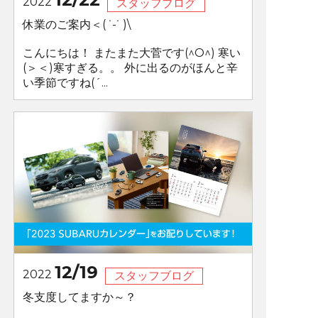
2022
スタッフブログ
休業のご案内＜( ˙-˙ )\
こんにちは！ またまた大菅です(^O^) 寒い
(＞＜)寒すぎる。。 外に出るのがほんと辛
い季節ですね(´...
12/19
2022
スタッフブログ
冬支度してますか～？