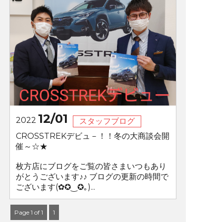
12/01
2022
スタッフブログ
CROSSTREKデビュ－！！冬の大商談会開
催～☆★
枚方店にブログをご覧の皆さまいつもあり
がとうございます♪♪ ブログの更新の時間で
ございます(✿✪‿✪｡)...
Page 1 of 1
1