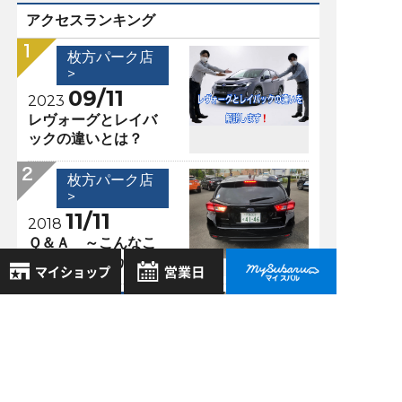
アクセスランキング
枚方パーク店
>
09/11
2023
レヴォーグとレイバ
ックの違いとは？
枚方パーク店
>
11/11
2018
Ｑ＆Ａ ～こんなこ
とありませんか？～
枚方パーク店
8月
2026年
>
お気に入り店舗
10/07
日
月
火
水
木
金
土
2018
登録された店舗はありません。
1
☆試乗車はいりまし
お近くの店舗を検索して、
た！ＯＵＴＢＡＣＫ
2
3
4
5
6
7
8
☆マークで登録してください。