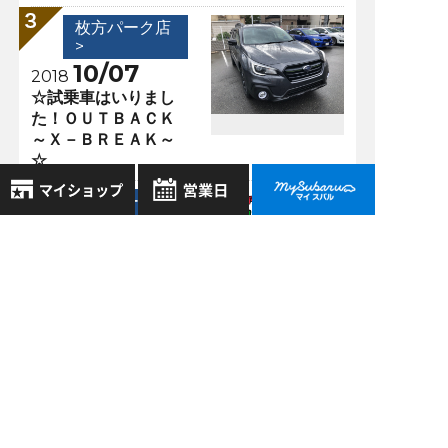
枚方パーク店
>
10/07
2018
☆試乗車はいりまし
た！ＯＵＴＢＡＣＫ
～Ｘ－ＢＲＥＡＫ～
☆
枚方パーク店
>
8月
08/28
2026年
2023
お気に入り店舗
日
月
火
水
木
金
土
「OUTBACK×FORESTER
登録された店舗はありません。
車中泊するとどんな
1
お近くの店舗を検索して、
感じ？」
2
3
4
5
6
7
8
☆マークで登録してください。
9
10
11
12
13
14
15
16
17
18
19
20
21
22
過去の記事
地域でさがす
23
24
25
26
27
28
29
2026年8月
30
31
地図でさがす