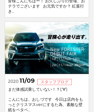
皆様こんにちはー！ お久しぶりの登場、お
テラでございます お元気ですか？ 紅葉行
き...
11/09
2020
スタッフブログ
まだ体感試乗していない！？(;'∀')
こんにちは、おしづです 今日は店内をも
っとクリスマスverにするた為、素敵な壁
紙をペタペ...