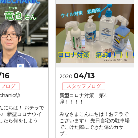
/16
04/13
2020
フブログ
スタッフブログ
chanic◎
新型コロナ対策 第4
弾！！！！
んにちは！ おテラで
♪♪ 新型コロナウイ
みなさまこんにちは！おテラで
たら何をしよう...
ございます♪ 先日自宅の駐車場
でこけた際にできた傷のカサ
ブ...