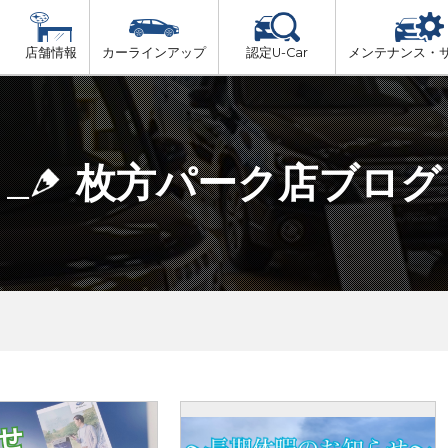
店舗情報
カーラインアップ
認定U-Car
メンテナンス・
ビス
一覧
車検（法定24か月点検）
大阪府北部
プ
法定 12ヶ月 点検
枚方パーク店ブログ
大阪府市内
6ヶ月ごとの セーフティ チェック
大阪府南部
車検 3ヶ月前 無料診断
大阪府東部
和歌山北部