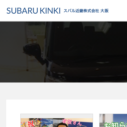
店舗情報
カーラインアップ
メンテナンス・サー
店舗
カーラインアップ一覧
メンテナンス・サービストッ
地域でさがす
乗用車
車検・定期点検をする
地図でさがす
軽自動車
カーケアをする
試乗車でさがす
福祉車両
各種サポート
U-Carでさがす