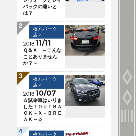
レヴォーグとレイ
バックの違いと
は？
枚方パーク
店 >
11/11
2018
Ｑ＆Ａ ～こんな
ことありません
か？～
枚方パーク
店 >
10/07
2018
☆試乗車はいりま
した！ＯＵＴＢＡ
ＣＫ～Ｘ－ＢＲＥ
ＡＫ～☆
枚方パーク