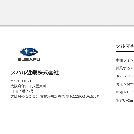
クルマ
車種ライン
試乗する >
スバル近畿株式会社
キャンペー
〒570-0021
お店を探す 
大阪府守口市八雲東町
1丁目21番23号
見積もりす
大阪府公安委員会 古物許可証番号 第622290806385号
認定U-Car