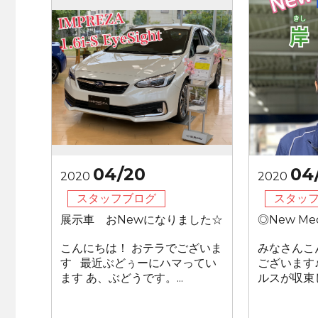
04/20
04
2020
2020
スタッフブログ
スタッ
展示車 おNewになりました☆
◎New Me
こんにちは！ おテラでございま
みなさんこ
す 最近ぶどぅーにハマってい
ございます
ます あ、ぶどうです。...
ルスが収束し