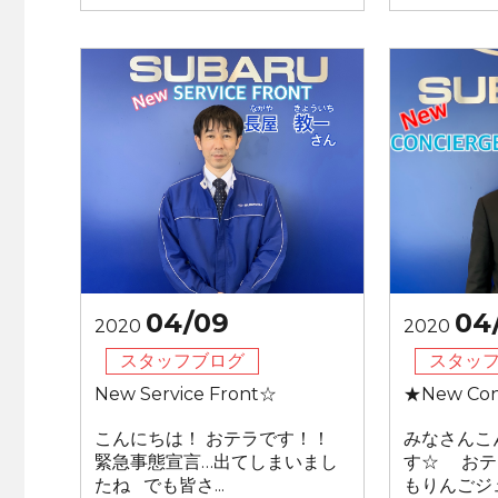
04/09
04
2020
2020
スタッフブログ
スタッ
New Service Front☆
★New Con
こんにちは！ おテラです！！
みなさんこ
緊急事態宣言…出てしまいまし
す☆ おテ
たね でも皆さ...
もりんごジュ