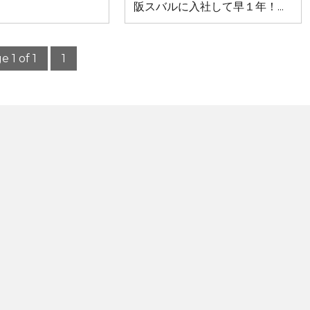
阪スバルに入社して早１年！...
e 1 of 1
1