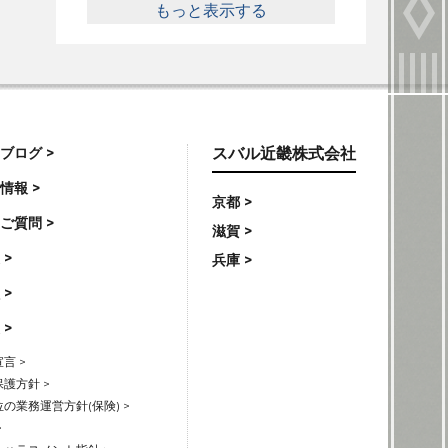
もっと表示する
ブログ >
スバル近畿株式会社
情報 >
京都 >
ご質問 >
滋賀 >
 >
兵庫 >
 >
 >
言 >
護方針 >
の業務運営方針(保険) >
>