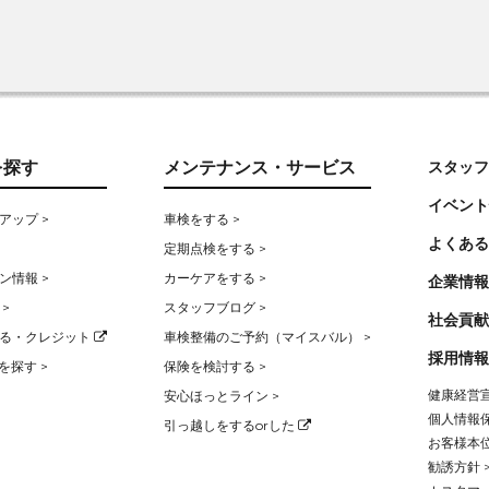
を探す
メンテナンス・サービス
スタッフ
イベント
アップ >
車検をする >
よくある
定期点検をする >
ン情報 >
カーケアをする >
企業情報
>
スタッフブログ >
社会貢献
る・クレジット
車検整備のご予約（マイスバル） >
採用情報
を探す >
保険を検討する >
健康経営宣
安心ほっとライン >
個人情報保
引っ越しをするorした
お客様本位
勧誘方針 