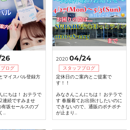
/26
04/24
2020
フブログ
スタッフブログ
とマイスバル登録方
定休日のご案内とご提案で
す！！
んにちは！ おテラで
みなさんこんにちは！ おテラで
 2連続ですみませ
す 春服着てお出掛けしたいのに
回の有坂セールスのブ
できないので、通販のポチポチ
..
が止まり...