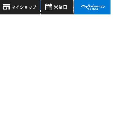
枚方パーク店
>
10/07
2018
☆試乗車はいりまし
8月
2026年
お気に入り店舗
た！ＯＵＴＢＡＣＫ
日
月
火
水
木
金
土
～Ｘ－ＢＲＥＡＫ～
登録された店舗はありません。
1
☆
お近くの店舗を検索して、
2
3
4
5
6
7
8
☆マークで登録してください。
枚方パーク店
9
10
11
12
13
14
15
>
16
17
18
19
20
21
22
08/28
2023
地域でさがす
23
24
25
26
27
28
29
「OUTBACK×FORESTER
30
31
車中泊するとどんな
地図でさがす
感じ？」
全店舗共通定休日
毎週水曜・その他定休日
試乗車でさがす
営業時間：
こちら
よりご覧ください
過去の記事
定休日一覧を見る
中古車でさがす
2026年8月
2026年7月