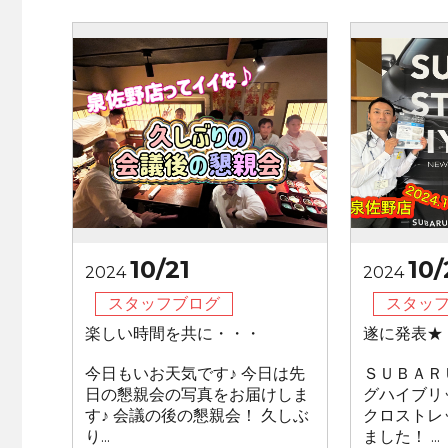
10/21
10/
2024
2024
スタッフブログ
スタッ
楽しい時間を共に・・・
遂に発表★
今日もいお天気です♪ 今日は先
ＳＵＢＡＲ
日の懇親会の写真をお届けしま
グハイブリ
す♪ 会議の後の懇親会！ 久しぶ
クロストレ
り...
ました！ ...