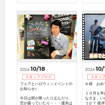
10/18
10/
2024
2024
スタッフブログ
スタッ
フェアとハロウィンイベントの
Ｋ様 おめ
お知らせ♪
１０月も半
今日は雨が降ったり止んだり、
なさま、い
空が曇っていたり・・・週末は
うか？ 彼