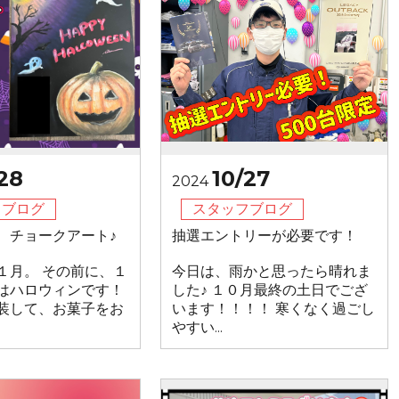
28
10/27
2024
フブログ
スタッフブログ
 チョークアート♪
抽選エントリーが必要です！
１月。 その前に、１
今日は、雨かと思ったら晴れま
はハロウィンです！
した♪ １０月最終の土日でござ
装して、お菓子をお
います！！！！ 寒くなく過ごし
やすい...