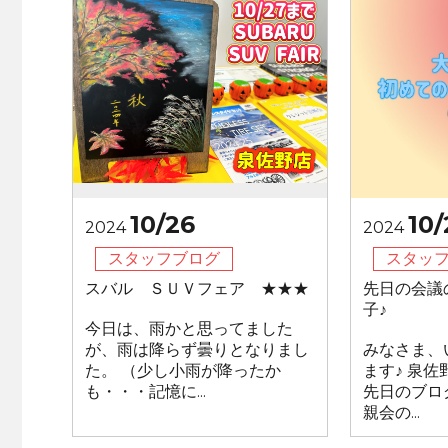
10/26
10/
2024
2024
スタッフブログ
スタッ
スバル ＳＵＶフェア ★★★
先日の会議
子♪
今日は、雨かと思ってました
が、雨は降らず曇りとなりまし
みなさま、
た。 （少し小雨が降ったか
ます♪ 泉
も・・・記憶に...
先日のブロ
親会の...