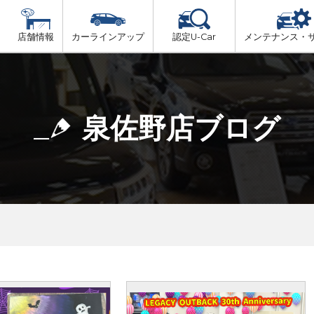
店舗情報
カーラインアップ
認定U-Car
メンテナンス・
ビス
一覧
車検（法定24か月点検）
大阪府北部
プ
法定 12ヶ月 点検
泉佐野店ブログ
大阪府市内
6ヶ月ごとの セーフティ チェック
大阪府南部
車検 3ヶ月前 無料診断
大阪府東部
和歌山北部