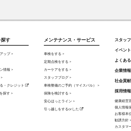
を探す
メンテナンス・サービス
スタッフ
イベント
アップ >
車検をする >
よくある
定期点検をする >
ン情報 >
カーケアをする >
企業情報
>
スタッフブログ >
社会貢献
る・クレジット
車検整備のご予約（マイスバル） >
採用情報
を探す >
保険を検討する >
健康経営宣
安心ほっとライン >
個人情報保
引っ越しをするorした
お客様本位
勧誘方針 
カスタマー