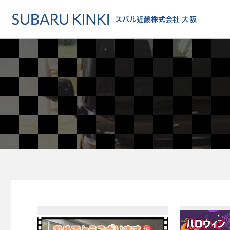
店舗情報
カーラインアップ
メンテナンス・サー
店舗
カーラインアップ一覧
メンテナンス・サービストッ
地域でさがす
乗用車
車検・定期点検をする
地図でさがす
軽自動車
カーケアをする
試乗車でさがす
福祉車両
各種サポート
U-Carでさがす