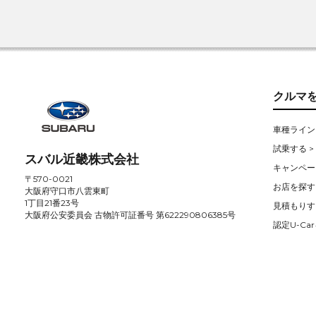
クルマ
車種ライン
試乗する >
スバル近畿株式会社
キャンペー
〒570-0021
お店を探す 
大阪府守口市八雲東町
1丁目21番23号
見積もりす
大阪府公安委員会 古物許可証番号 第622290806385号
認定U-Car