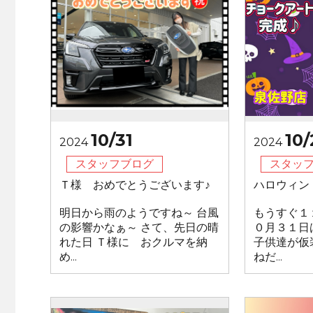
10/31
10/
2024
2024
スタッフブログ
スタッ
Ｔ様 おめでとうございます♪
ハロウィン
明日から雨のようですね～ 台風
もうすぐ１
の影響かなぁ～ さて、先日の晴
０月３１日
れた日 Ｔ様に おクルマを納
子供達が仮
め...
ねだ...