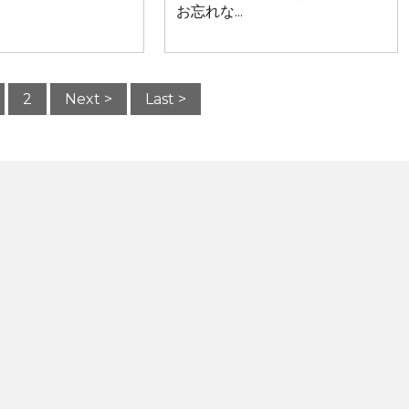
お忘れな...
2
Next >
Last >