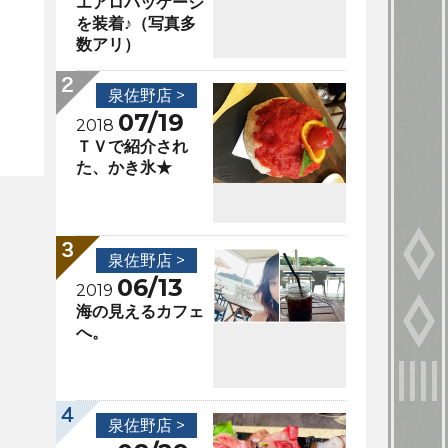
エアロパッケージ
を装着♪（写真多
数アリ）
泉佐野店 >
07/19
2018
ＴＶで紹介され
た、かき氷★
泉佐野店 >
06/13
2019
海の見えるカフェ
へ。
泉佐野店 >