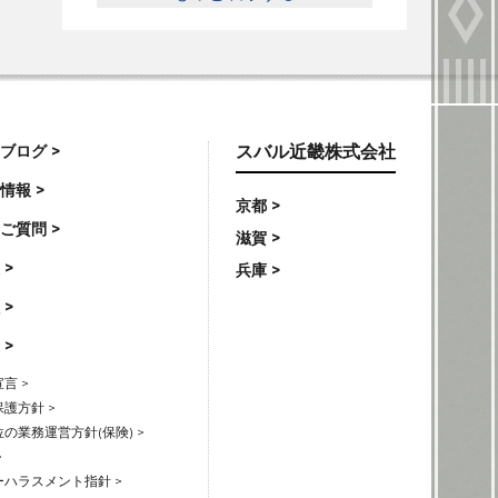
ブログ >
スバル近畿株式会社
情報 >
京都 >
ご質問 >
滋賀 >
 >
兵庫 >
 >
 >
言 >
護方針 >
の業務運営方針(保険) >
>
ハラスメント指針 >