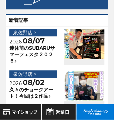
新着記事
泉佐野店 >
08/07
2026
連休前のSUBARUサ
マーフェスタ２０２
６♪
泉佐野店 >
08/02
2026
久々のチョークアー
ト！今回は２作品♪
アクセスランキング
8月
2026年
お気に入り店舗
日
月
火
水
木
金
土