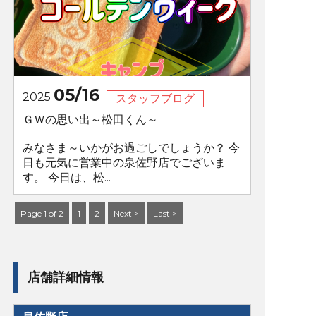
05/16
2025
スタッフブログ
ＧＷの思い出～松田くん～
みなさま～いかがお過ごしでしょうか？ 今
日も元気に営業中の泉佐野店でございま
す。 今日は、松...
Page 1 of 2
1
2
Next >
Last >
店舗詳細情報