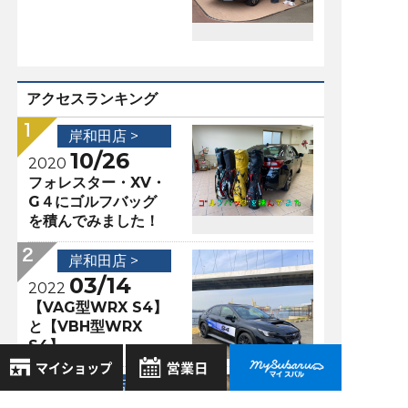
アクセスランキング
岸和田店 >
10/26
2020
フォレスター・XV・
G４にゴルフバッグ
を積んでみました！
岸和田店 >
03/14
2022
【VAG型WRX S4】
と【VBH型WRX
S4】
岸和田店 >