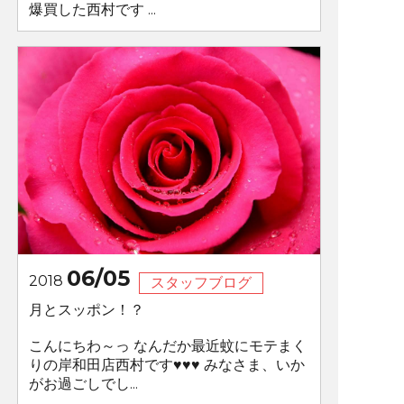
爆買した西村です ...
06/05
2018
スタッフブログ
月とスッポン！？
こんにちわ～っ なんだか最近蚊にモテまく
りの岸和田店西村です♥♥♥ みなさま、いか
がお過ごしでし...