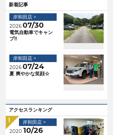
新着記事
岸和田店 >
07/30
2026
電気自動車でキャン
プ‼️
岸和田店 >
07/24
2026
夏 爽やかな笑顔☆
アクセスランキング
岸和田店 >
10/26
2020