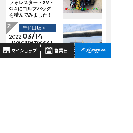
フォレスター・XV・
G４にゴルフバッグ
を積んでみました！
岸和田店 >
03/14
2022
【VAG型WRX S4】
と【VBH型WRX
S4】
8月
2026年
岸和田店 >
お気に入り店舗
日
月
火
水
木
金
土
04/06
2020
登録された店舗はありません。
1
当店の新型コロナ対
お近くの店舗を検索して、
2
3
4
5
6
7
8
策ヽ(；▽；)ノ
☆マークで登録してください。
9
10
11
12
13
14
15
16
17
18
19
20
21
22
岸和田店 >
地域でさがす
23
24
25
26
27
28
29
10/09
2017
30
31
メカニック紹介～①
地図でさがす
とオイル交換の巻～
全店舗共通定休日