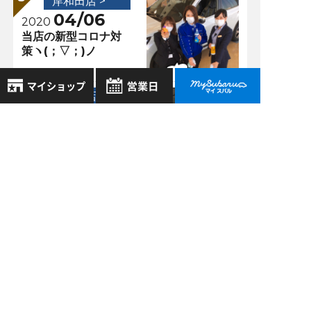
岸和田店 >
04/06
2020
当店の新型コロナ対
策ヽ(；▽；)ノ
岸和田店 >
10/09
2017
8月
2026年
メカニック紹介～①
お気に入り店舗
日
月
火
水
木
金
土
とオイル交換の巻～
登録された店舗はありません。
1
お近くの店舗を検索して、
2
3
4
5
6
7
8
☆マークで登録してください。
9
10
11
12
13
14
15
16
17
18
19
20
21
22
過去の記事
地域でさがす
23
24
25
26
27
28
29
2026年7月
30
31
地図でさがす
2026年6月
全店舗共通定休日
毎週水曜・その他定休日
2026年5月
試乗車でさがす
営業時間：
こちら
よりご覧ください