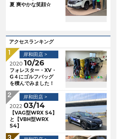
夏 爽やかな笑顔☆
アクセスランキング
岸和田店 >
10/26
2020
フォレスター・XV・
G４にゴルフバッグ
を積んでみました！
岸和田店 >
03/14
2022
【VAG型WRX S4】
と【VBH型WRX
S4】