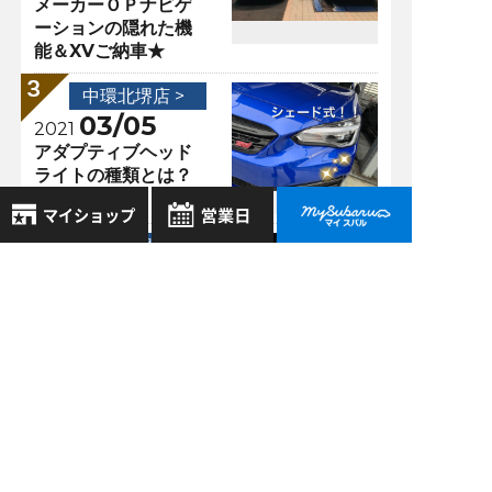
メーカーＯＰナビゲ
ーションの隠れた機
能＆XVご納車★
中環北堺店 >
03/05
2021
アダプティブヘッド
ライトの種類とは？
中環北堺店 >
8月
11/19
2026年
2020
お気に入り店舗
日
月
火
水
木
金
土
知っておくと便利な
機能♬
登録された店舗はありません。
1
お近くの店舗を検索して、
2
3
4
5
6
7
8
☆マークで登録してください。
9
10
11
12
13
14
15
16
17
18
19
20
21
22
過去の記事
地域でさがす
23
24
25
26
27
28
29
2026年8月
30
31
地図でさがす