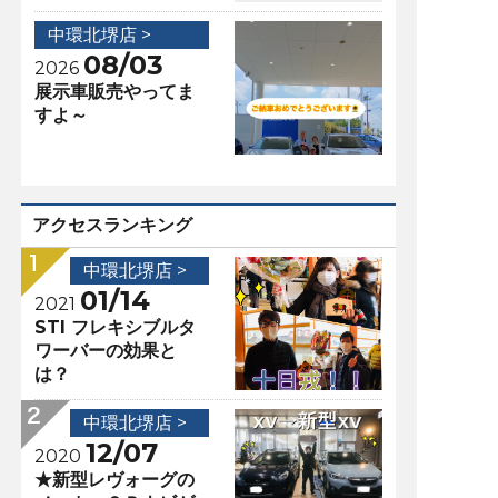
中環北堺店 >
08/03
2026
展示車販売やってま
すよ～
アクセスランキング
中環北堺店 >
01/14
2021
STI フレキシブルタ
ワーバーの効果と
は？
中環北堺店 >
12/07
2020
★新型レヴォーグの