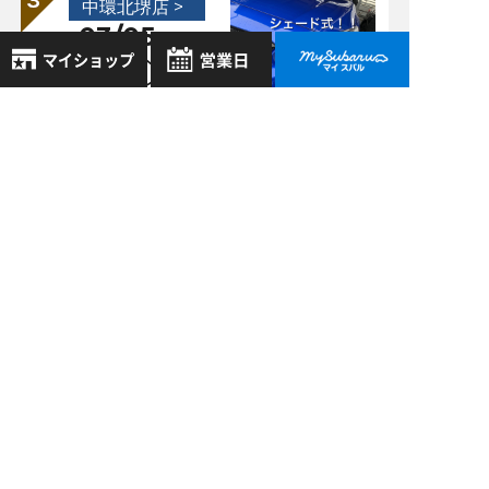
中環北堺店 >
03/05
2021
アダプティブヘッド
ライトの種類とは？
8月
2026年
お気に入り店舗
日
月
火
水
木
金
土
中環北堺店 >
登録された店舗はありません。
1
11/19
2020
お近くの店舗を検索して、
2
3
4
5
6
7
8
知っておくと便利な
☆マークで登録してください。
9
10
11
12
13
14
15
機能♬
16
17
18
19
20
21
22
地域でさがす
23
24
25
26
27
28
29
30
31
地図でさがす
過去の記事
全店舗共通定休日
毎週水曜・その他定休日
2026年8月
試乗車でさがす
営業時間：
こちら
よりご覧ください
2026年7月
定休日一覧を見る
中古車でさがす
2026年6月