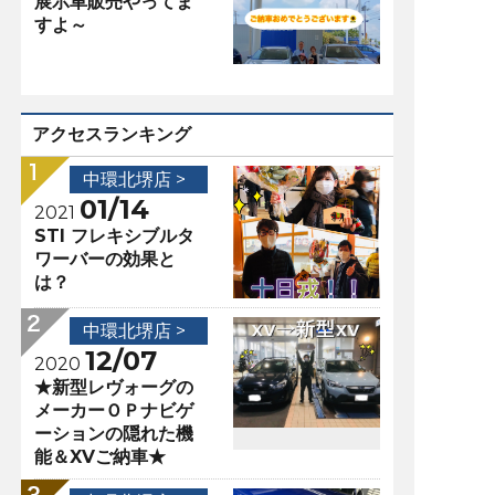
展示車販売やってま
すよ～
アクセスランキング
中環北堺店 >
01/14
2021
STI フレキシブルタ
ワーバーの効果と
は？
中環北堺店 >
12/07
2020
★新型レヴォーグの
メーカーＯＰナビゲ
ーションの隠れた機
能＆XVご納車★