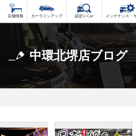
店舗情報
カーラインアップ
認定U-Car
メンテナンス・
ビス
一覧
車検（法定24か月点検）
大阪府北部
プ
法定 12ヶ月 点検
中環北堺店ブログ
大阪府市内
6ヶ月ごとの セーフティ チェック
大阪府南部
車検 3ヶ月前 無料診断
大阪府東部
和歌山北部