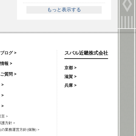
もっと表示する
ブログ >
スバル近畿株式会社
情報 >
京都 >
ご質問 >
滋賀 >
 >
兵庫 >
 >
 >
言 >
護方針 >
の業務運営方針(保険) >