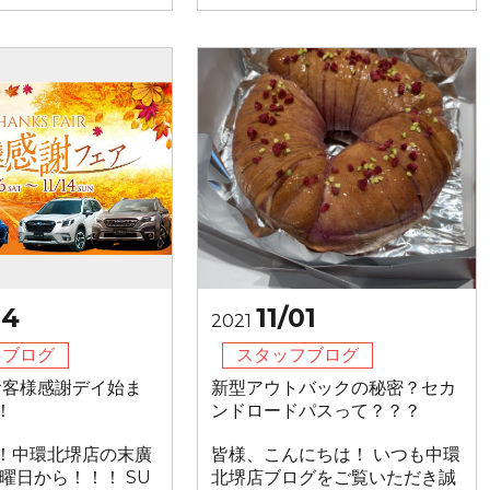
04
11/01
2021
フブログ
スタッフブログ
Uお客様感謝デイ始ま
新型アウトバックの秘密？セカ
！
ンドロードパスって？？？
！中環北堺店の末廣
皆様、こんにちは！ いつも中環
曜日から！！！ SU
北堺店ブログをご覧いただき誠