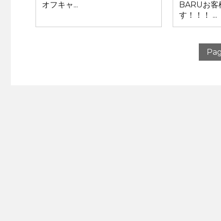
オフキャ...
BARUお
す！！！ ...
Pag