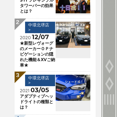
STI フレキシブル
タワーバーの効果
とは？
中環北堺店
>
12/07
2020
★新型レヴォーグ
のメーカーＯＰナ
ビゲーションの隠
れた機能＆XVご納
車★
中環北堺店
>
03/05
2021
アダプティブヘッ
ドライトの種類と
は？