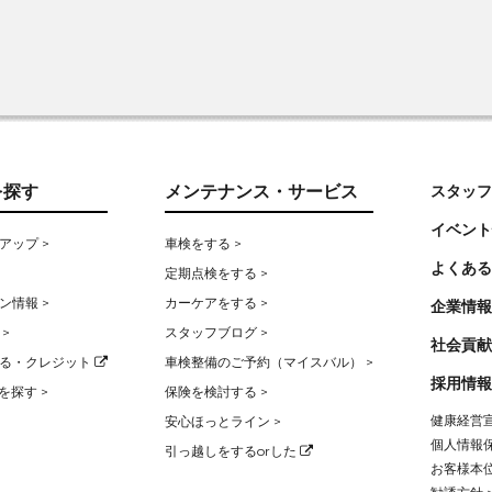
を探す
メンテナンス・サービス
スタッフ
イベント
アップ >
車検をする >
よくある
定期点検をする >
ン情報 >
カーケアをする >
企業情報
>
スタッフブログ >
社会貢献
る・クレジット
車検整備のご予約（マイスバル） >
採用情報
を探す >
保険を検討する >
健康経営宣
安心ほっとライン >
個人情報保
引っ越しをするorした
お客様本位