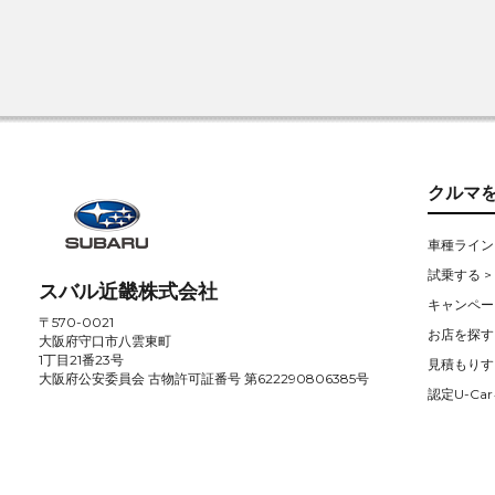
クルマ
車種ライン
試乗する >
スバル近畿株式会社
キャンペー
〒570-0021
お店を探す 
大阪府守口市八雲東町
1丁目21番23号
見積もりす
大阪府公安委員会 古物許可証番号 第622290806385号
認定U-Car