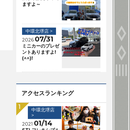
ますよ～
中環北堺店 >
07/31
2026
ミニカーのプレゼ
ントありますよ!
(^^)!
アクセスランキング
中環北堺店
>
01/14
2021