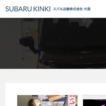
店舗情報
カーラインアップ
メンテナンス・サー
店舗
カーラインアップ一覧
メンテナンス・サービストッ
地域でさがす
乗用車
車検・定期点検をする
地図でさがす
軽自動車
カーケアをする
試乗車でさがす
福祉車両
各種サポート
U-Carでさがす