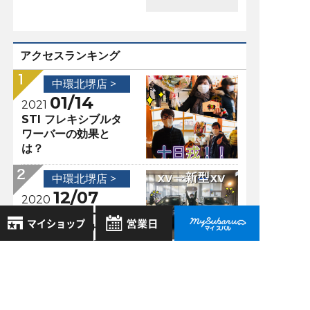
アクセスランキング
中環北堺店 >
01/14
2021
STI フレキシブルタ
ワーバーの効果と
は？
中環北堺店 >
12/07
2020
★新型レヴォーグの
メーカーＯＰナビゲ
ーションの隠れた機
8月
能＆XVご納車★
2026年
お気に入り店舗
日
月
火
水
木
金
土
中環北堺店 >
登録された店舗はありません。
1
03/05
2021
お近くの店舗を検索して、