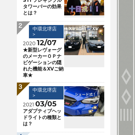
STI フレキシブル
タワーバーの効果
とは？
中環北堺店
>
12/07
2020
★新型レヴォーグ
のメーカーＯＰナ
ビゲーションの隠
れた機能＆XVご納
車★
中環北堺店
>
03/05
2021
アダプティブヘッ
ドライトの種類と
は？