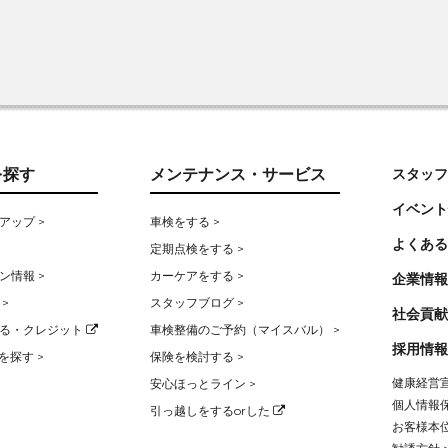
を探す
メンテナンス・サービス
スタッフ
イベント
アップ >
車検をする >
よくある
定期点検をする >
ン情報 >
カーケアをする >
企業情報
>
スタッフブログ >
社会貢献
る・クレジット
車検整備のご予約（マイスバル） >
採用情報
を探す >
保険を検討する >
健康経営宣
安心ほっとライン >
個人情報保
引っ越しをするorした
お客様本位