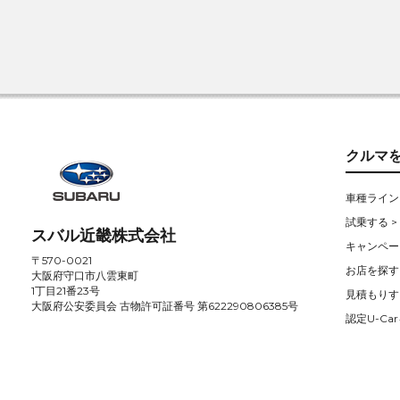
クルマ
車種ライン
試乗する >
スバル近畿株式会社
キャンペー
〒570-0021
お店を探す 
大阪府守口市八雲東町
1丁目21番23号
見積もりす
大阪府公安委員会 古物許可証番号 第622290806385号
認定U-Car