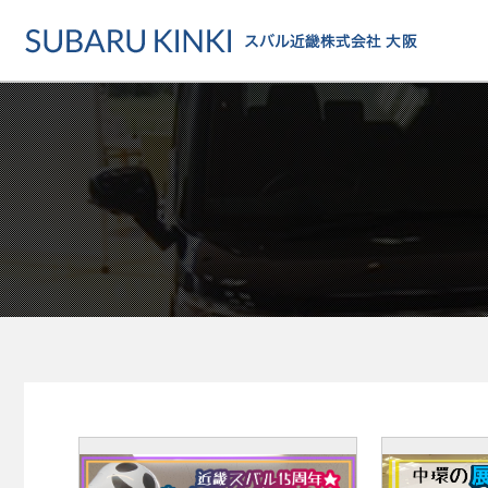
店舗情報
カーラインアップ
メンテナンス・サー
店舗
カーラインアップ一覧
メンテナンス・サービストッ
地域でさがす
乗用車
車検・定期点検をする
地図でさがす
軽自動車
カーケアをする
試乗車でさがす
福祉車両
各種サポート
U-Carでさがす