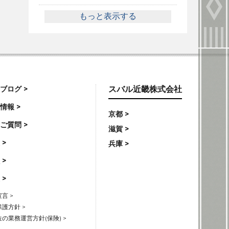
もっと表示する
ブログ >
スバル近畿株式会社
情報 >
京都 >
ご質問 >
滋賀 >
 >
兵庫 >
 >
 >
言 >
護方針 >
の業務運営方針(保険) >