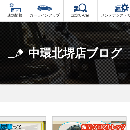
店舗情報
カーラインアップ
認定U-Car
メンテナンス・
ビス
一覧
車検（法定24か月点検）
大阪府北部
プ
法定 12ヶ月 点検
中環北堺店ブログ
大阪府市内
6ヶ月ごとの セーフティ チェック
大阪府南部
車検 3ヶ月前 無料診断
大阪府東部
和歌山北部