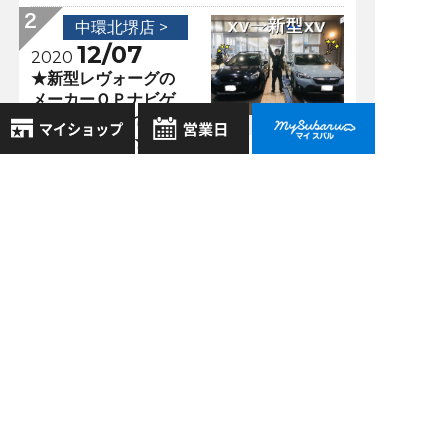
中環北堺店 >
12/07
2020
★新型レヴォーグの
メーカーＯＰナビゲ
ーションの隠れた機
能＆XVご納車★
8月
2026年
中環北堺店 >
お気に入り店舗
03/05
日
月
火
水
木
金
土
2021
登録された店舗はありません。
1
アダプティブヘッド
お近くの店舗を検索して、
ライトの種類とは？
2
3
4
5
6
7
8
☆マークで登録してください。
9
10
11
12
13
14
15
16
17
18
19
20
21
22
中環北堺店 >
地域でさがす
23
24
25
26
27
28
29
11/19
2020
30
31
知っておくと便利な
地図でさがす
機能♬
全店舗共通定休日
毎週水曜・その他定休日
試乗車でさがす
営業時間：
こちら
よりご覧ください