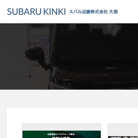
店舗情報
カーラインアップ
メンテナンス・サー
店舗
カーラインアップ一覧
メンテナンス・サービストッ
地域でさがす
乗用車
車検・定期点検をする
地図でさがす
軽自動車
カーケアをする
試乗車でさがす
福祉車両
各種サポート
U-Carでさがす