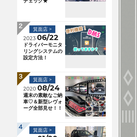
チェック★
箕面店 >
06/22
2023
ドライバーモニタ
リングシステムの
設定方法！
箕面店 >
08/24
2020
週末の素敵なご納
車♡＆新型レヴォ
ーグ全部見せ！！
箕面店 >