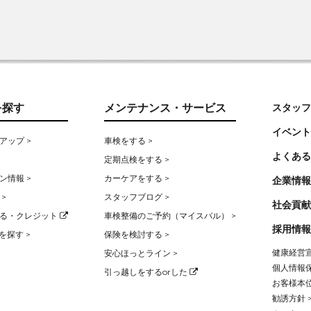
を探す
メンテナンス・サービス
スタッフ
イベント
アップ >
車検をする >
よくある
定期点検をする >
ン情報 >
カーケアをする >
企業情報
>
スタッフブログ >
社会貢献
る・クレジット
車検整備のご予約（マイスバル） >
採用情報
を探す >
保険を検討する >
健康経営宣
安心ほっとライン >
個人情報保
引っ越しをするorした
お客様本位
勧誘方針 