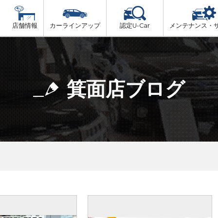
店舗情報
カーラインアップ
認定U-Car
メンテナンス・
ビス
一覧
車検（法定24か月点検）
大阪府北部
プ
法定 12ヶ月 点検
箕面店ブログ
大阪府市内
6ヶ月ごとの セーフティ チェック
大阪府南部
車検 3ヶ月前 無料診断
大阪府東部
和歌山北部