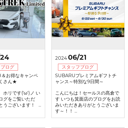
/24
06/21
2024
フブログ
スタッフブログ
車＆お得なキャンペ
SUBARUプレミアムギフトチ
くさん★
ャンス～特別な9日間～
ホリです('ω')ノ い
こんにちは！セールスの髙倉で
ログをご覧いただ
す いつも箕面店のブログをお読
うございます！ ...
みいただきありがとうございま
す～！！ ...