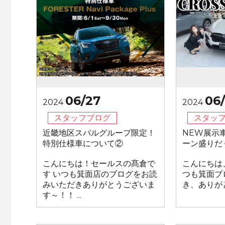
06/27
06
2024
2024
スタッフブログ
スタッ
近畿地区スバルグループ限定！
NEW展示
特別仕様車について②
ーン盛りだ
こんにちは！セールスの髙倉で
こんにちは、
す いつも箕面店のブログをお読
つも箕面ブ
みいただきありがとうございま
き、ありがと
す～！！ ...