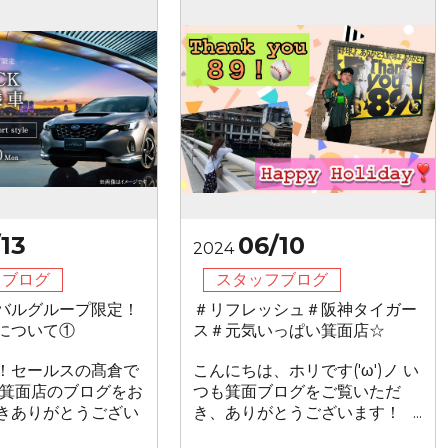
13
06/10
2024
フブログ
スタッフブログ
バルグループ限定！
＃リフレッシュ＃阪神タイガー
について①
ス＃元気いっぱい箕面店☆
！セールスの髙倉で
こんにちは、ホリです('ω')ノ い
も箕面店のブログをお
つも箕面ブログをご覧いただ
きありがとうござい
き、ありがとうございます！ ...