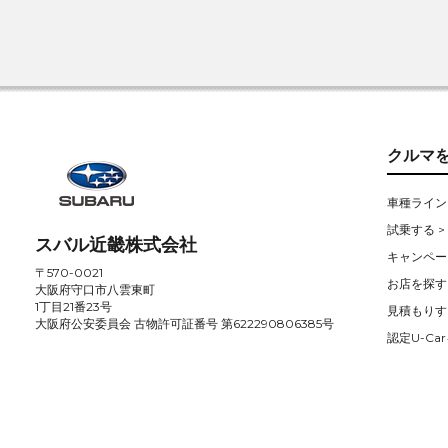
クルマ
車種ライン
試乗する >
スバル近畿株式会社
キャンペー
〒570-0021
お店を探す 
大阪府守口市八雲東町
1丁目21番23号
見積もりす
大阪府公安委員会 古物許可証番号 第622290806385号
認定U-Car