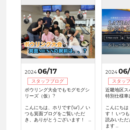
06/17
06/
2024
2024
スタッフブログ
スタッ
ボウリング大会でもモグモグシ
近畿地区ス
リーズ（仮）?
特別仕様車
こんにちは、ホリです('ω')ノ い
こんにちは
つも箕面ブログをご覧いただ
す！ いつ
き、ありがとうございます！ ...
読みいただ
ます ...