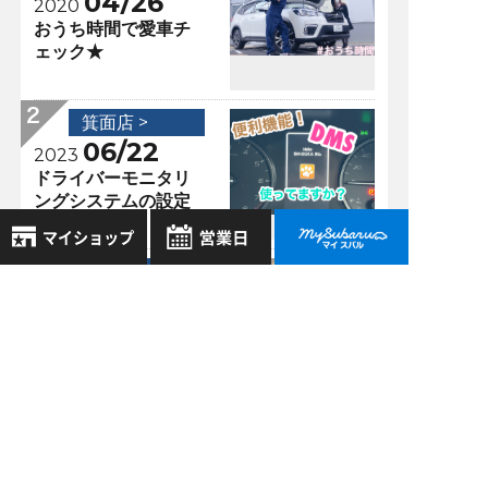
04/26
2020
おうち時間で愛車チ
ェック★
箕面店 >
06/22
2023
ドライバーモニタリ
ングシステムの設定
方法！
箕面店 >
8月
2026年
08/24
2020
お気に入り店舗
日
月
火
水
木
金
土
週末の素敵なご納車
登録された店舗はありません。
1
♡＆新型レヴォーグ
お近くの店舗を検索して、
全部見せ！！
2
3
4
5
6
7
8
☆マークで登録してください。
9
10
11
12
13
14
15
箕面店 >
16
17
18
19
20
21
22
01/20
2020
地域でさがす
23
24
25
26
27
28
29
ついに！？ＦＯＲＥ