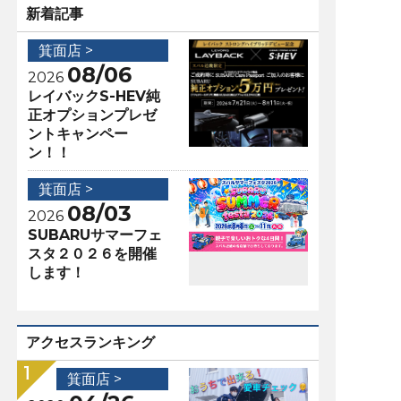
新着記事
箕面店 >
08/06
2026
レイバックS-HEV純
正オプションプレゼ
ントキャンペー
ン！！
箕面店 >
08/03
2026
SUBARUサマーフェ
スタ２０２６を開催
します！
アクセスランキング
箕面店 >