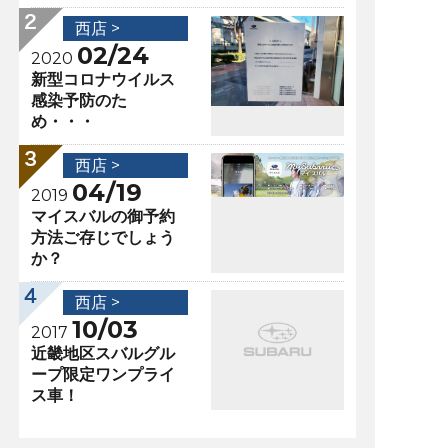
西店 >
02/24
2020
新型コロナウイルス
感染予防のた
め・・・
西店 >
04/19
2019
マイスバルの御予約
方法ご存じでしょう
か？
西店 >
10/03
2017
近畿地区スバルグル
ープ限定ワンプライ
ス車！