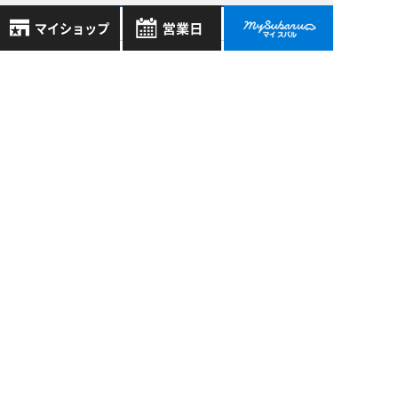
過去の記事
2026年8月
8月
2026年
2026年7月
お気に入り店舗
日
月
火
水
木
金
土
登録された店舗はありません。
1
2026年6月
お近くの店舗を検索して、
2
3
4
5
6
7
8
☆マークで登録してください。
2026年5月
9
10
11
12
13
14
15
16
17
18
19
20
21
22
もっと表示する
地域でさがす
23
24
25
26
27
28
29
30
31
地図でさがす
全店舗共通定休日
毎週水曜・その他定休日
試乗車でさがす
スバル近畿株式会社
営業時間：
こちら
よりご覧ください
〒570-0021 大阪府守口市八雲東町1丁目21番23号
定休日一覧を見る
中古車でさがす
大阪府公安委員会 古物許可証番号 第622290806385号