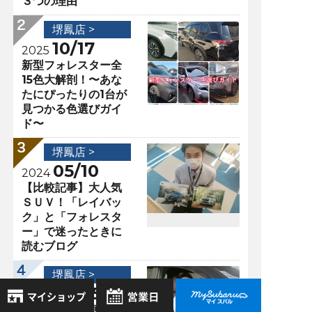
３つの理由
堺鳳店 >
10/17
2025
新型フォレスター全
15色大解剖！〜あな
たにぴったりの1台が
見つかる色選びガイ
ド〜
堺鳳店 >
05/10
2024
【比較記事】大人気
ＳＵＶ！「レイバッ
ク」と「フォレスタ
ー」で迷ったときに
読むブログ
堺鳳店 >
08/25
2025
【SUBARU】乗った