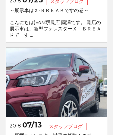
2018
スタッフブログ
～展示車はＸ-ＢＲＥＡＫですの巻～
こんにちは)^o^(堺鳳店 國澤です。 鳳店の
展示車は、新型フォレスターＸ－ＢＲＥＡ
Ｋでーす ...
07/13
2018
スタッフブログ