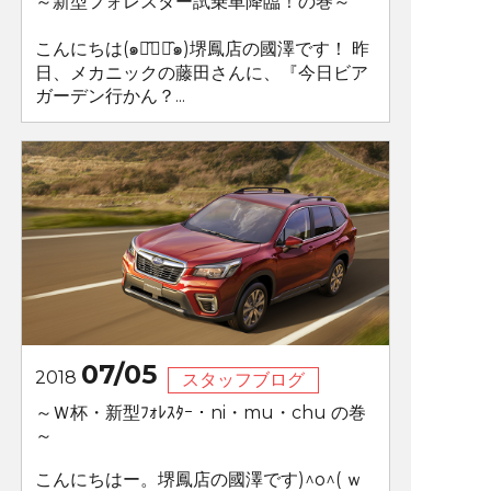
～新型フォレスター試乗車降臨！の巻～
こんにちは(๑･̑◡･̑๑)堺鳳店の國澤です！ 昨
日、メカニックの藤田さんに、『今日ビア
ガーデン行かん？...
07/05
2018
スタッフブログ
～Ｗ杯・新型ﾌｫﾚｽﾀｰ・ni・mu・chu の巻
～
こんにちはー。堺鳳店の國澤です)^o^( ｗ