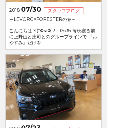
07/30
2018
スタッフブログ
～LEVORG×FORESTERの巻～
こんにちはヾ(*ΦωΦ)ﾉ ﾋｬｯﾎｩ 毎晩寝る前
に上野山と庄司とのグループラインで 『お
やすみ』だけを...
07/23