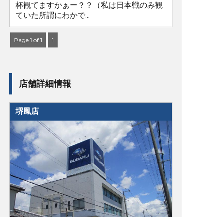
杯観てますかぁー？？（私は日本戦のみ観
ていた所謂にわかで...
Page 1 of 1
1
店舗詳細情報
堺鳳店