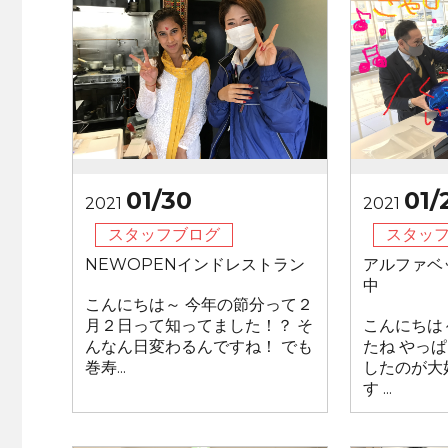
01/30
01/
2021
2021
スタッフブログ
スタッ
NEWOPENインドレストラン
アルファベ
中
こんにちは～ 今年の節分って２
月２日って知ってました！？ そ
こんにちは
んなん日変わるんですね！ でも
たね やっ
巻寿...
したのが大
す ...