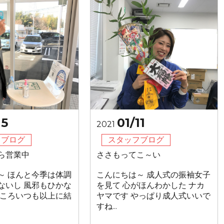
15
01/11
2021
フブログ
スタッフブログ
ら営業中
ささもってこ～い
～ ほんと今季は体調
こんにちは～ 成人式の振袖女子
ないし 風邪もひかな
を見て 心がほんわかした ナカ
ところいつも以上に結
ヤマです やっぱり成人式いいで
すね...