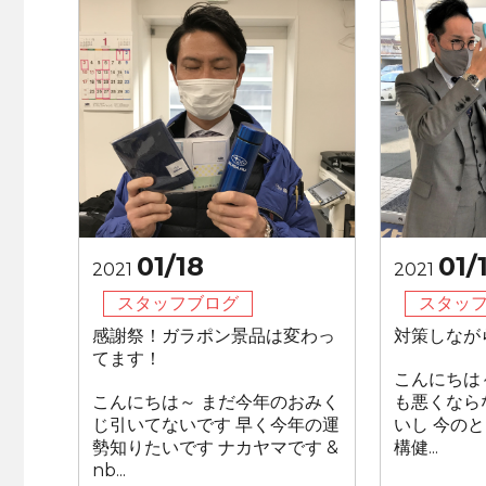
01/18
01/
2021
2021
スタッフブログ
スタッ
感謝祭！ガラポン景品は変わっ
対策しなが
てます！
こんにちは
こんにちは～ まだ今年のおみく
も悪くなら
じ引いてないです 早く今年の運
いし 今の
勢知りたいです ナカヤマです &
構健...
nb...