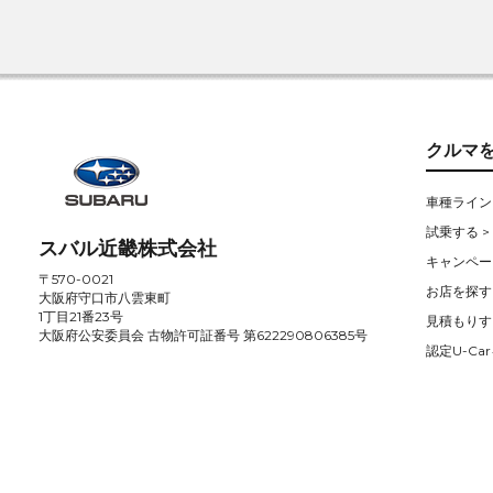
クルマ
車種ライン
試乗する >
スバル近畿株式会社
キャンペー
〒570-0021
お店を探す 
大阪府守口市八雲東町
1丁目21番23号
見積もりす
大阪府公安委員会 古物許可証番号 第622290806385号
認定U-Car