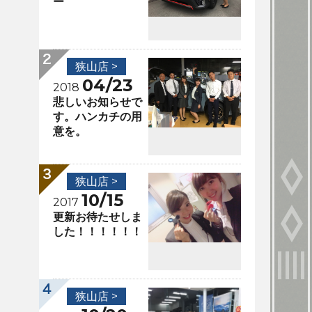
ー
狭山店 >
04/23
2018
悲しいお知らせで
す。ハンカチの用
意を。
狭山店 >
10/15
2017
更新お待たせしま
した！！！！！！
狭山店 >