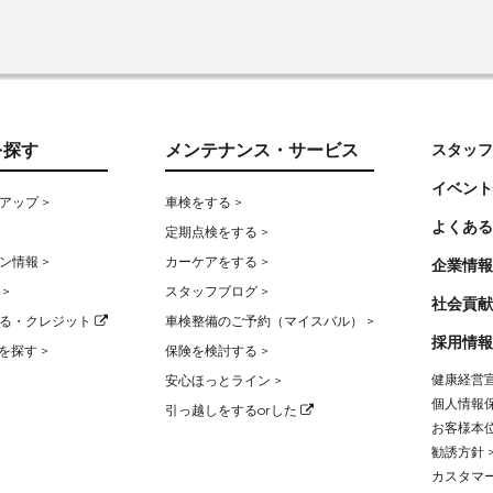
を探す
メンテナンス・サービス
スタッフ
イベント
アップ >
車検をする >
よくある
定期点検をする >
ン情報 >
カーケアをする >
企業情報
>
スタッフブログ >
社会貢献
る・クレジット
車検整備のご予約（マイスバル） >
採用情報
を探す >
保険を検討する >
健康経営宣
安心ほっとライン >
個人情報保
引っ越しをするorした
お客様本位
勧誘方針 
カスタマー