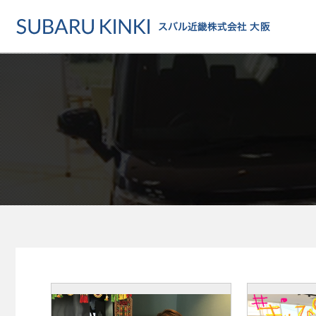
店舗情報
カーラインアップ
メンテナンス・サー
店舗
カーラインアップ一覧
メンテナンス・サービストッ
地域でさがす
乗用車
車検・定期点検をする
地図でさがす
軽自動車
カーケアをする
試乗車でさがす
福祉車両
各種サポート
U-Carでさがす