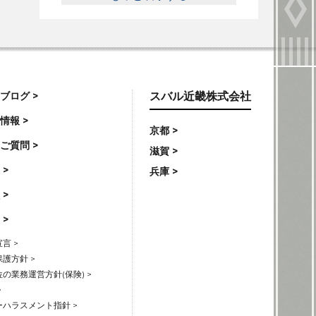
ブログ >
スバル近畿株式会社
情報 >
京都 >
ご質問 >
滋賀 >
 >
兵庫 >
 >
 >
言 >
護方針 >
の業務運営方針(保険) >
>
ハラスメント指針 >