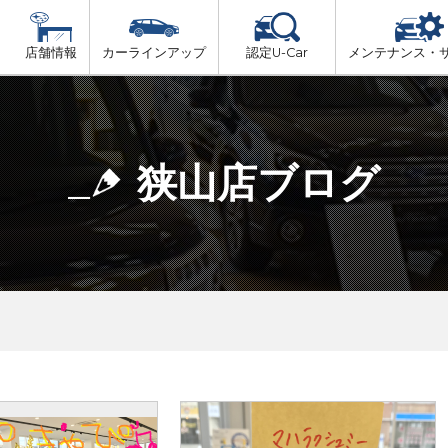
店舗情報
カーラインアップ
認定U-Car
メンテナンス・
ビス
一覧
車検（法定24か月点検）
大阪府北部
プ
法定 12ヶ月 点検
狭山店ブログ
大阪府市内
6ヶ月ごとの セーフティ チェック
大阪府南部
車検 3ヶ月前 無料診断
大阪府東部
和歌山北部