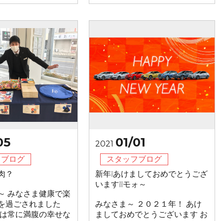
05
01/01
2021
フブログ
スタッフブログ
肉？
新年❕あけましておめでとうござ
います❕❕モォ～
～ みなさま健康で楽
を過ごされました
みなさま～ ２０２１年！ あけ
しは常に満腹の幸せな
ましておめでとうございます お