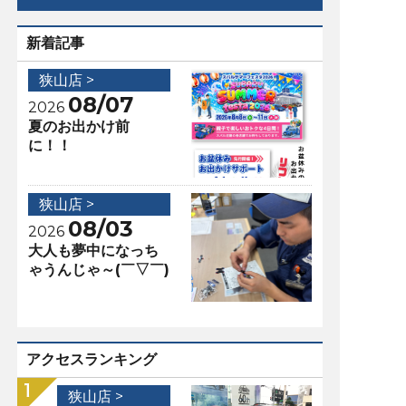
新着記事
狭山店 >
08/07
2026
夏のお出かけ前
に！！
狭山店 >
08/03
2026
大人も夢中になっち
ゃうんじゃ～(￣▽￣)
アクセスランキング
狭山店 >