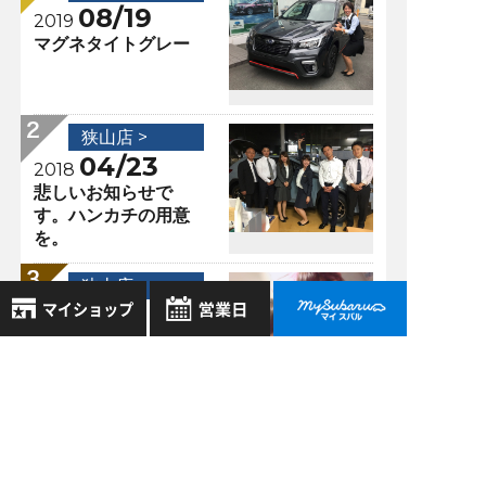
08/19
2019
マグネタイトグレー
狭山店 >
04/23
2018
悲しいお知らせで
す。ハンカチの用意
を。
狭山店 >
10/15
2017
更新お待たせしまし
8月
た！！！！！！
2026年
お気に入り店舗
日
月
火
水
木
金
土
登録された店舗はありません。
1
狭山店 >
お近くの店舗を検索して、
2
3
4
5
6
7
8
10/20
☆マークで登録してください。
2017
9
10
11
12
13
14
15