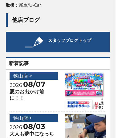
取扱：
新車/U-Car
他店ブログ
スタッフブログトップ
新着記事
狭山店 >
08/07
2026
夏のお出かけ前
に！！
狭山店 >
08/03
2026
大人も夢中になっち