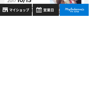
10/15
2017
更新お待たせしまし
た！！！！！！
8月
2026年
狭山店 >
お気に入り店舗
日
月
火
水
木
金
土
10/20
2017
登録された店舗はありません。
1
＼（・Ｌ・）／スパ
お近くの店舗を検索して、
2
3
4
5
6
7
8
ナ君を探せました
☆マークで登録してください。
9
10
11
12
13
14
15
か？？＼（・Ｌ・）
／
16
17
18
19
20
21
22
地域でさがす
23
24
25
26
27
28
29
30
31
地図でさがす
過去の記事
全店舗共通定休日
2026年8月
毎週水曜・その他定休日
試乗車でさがす
営業時間：
こちら
よりご覧ください
2026年7月
定休日一覧を見る
中古車でさがす
2026年6月