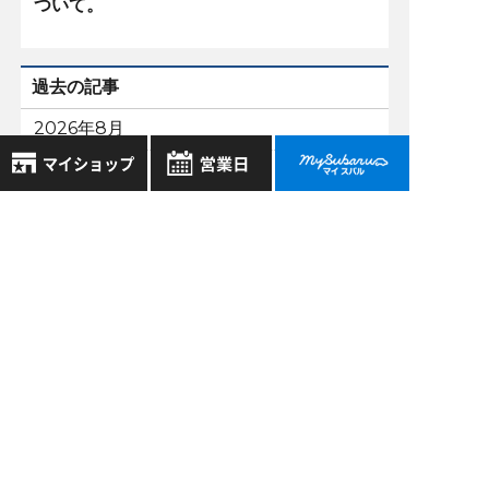
ついて。
過去の記事
2026年8月
2026年7月
2026年6月
8月
2026年
お気に入り店舗
日
月
火
水
木
金
土
2026年5月
登録された店舗はありません。
1
お近くの店舗を検索して、
もっと表示する
2
3
4
5
6
7
8
☆マークで登録してください。
9
10
11
12
13
14
15
16
17
18
19
20
21
22
地域でさがす
23
24
25
26
27
28
29
30
31
地図でさがす
スバル近畿株式会社
全店舗共通定休日
〒570-0021 大阪府守口市八雲東町1丁目21番23号
毎週水曜・その他定休日