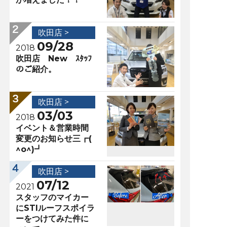
吹田店 >
09/28
2018
吹田店 New ｽﾀｯﾌ
のご紹介。
吹田店 >
03/03
2018
イベント＆営業時間
変更のお知らせ三┏(
^o^)┛
吹田店 >
07/12
2021
スタッフのマイカー
にSTIルーフスポイラ
ーをつけてみた件に