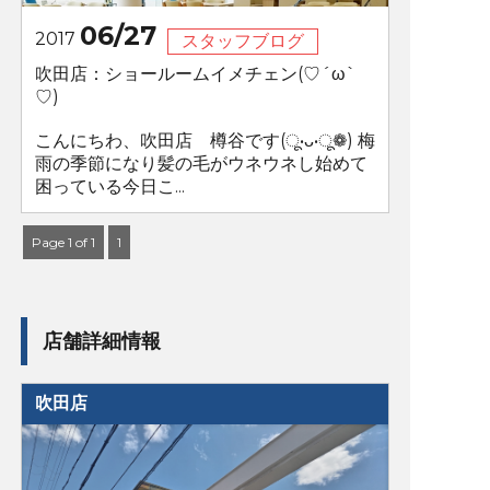
06/27
2017
スタッフブログ
吹田店：ショールームイメチェン(♡´ω`
♡)
こんにちわ、吹田店 樽谷です(ू•ᴗ•ू❁) 梅
雨の季節になり髪の毛がウネウネし始めて
困っている今日こ...
Page 1 of 1
1
店舗詳細情報
吹田店