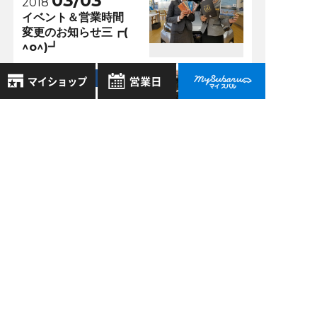
03/03
2018
イベント＆営業時間
変更のお知らせ三┏(
^o^)┛
吹田店 >
07/12
2021
スタッフのマイカー
8月
2026年
にSTIルーフスポイラ
お気に入り店舗
日
月
火
水
木
金
土
ーをつけてみた件に
登録された店舗はありません。
1
ついて。
お近くの店舗を検索して、
2
3
4
5
6
7
8
☆マークで登録してください。
9
10
11
12
13
14
15
16
17
18
19
20
21
22
過去の記事
地域でさがす
23
24
25
26
27
28
29
2026年8月
30
31
地図でさがす
2026年7月
全店舗共通定休日
毎週水曜・その他定休日
2026年6月
試乗車でさがす
営業時間：
こちら
よりご覧ください