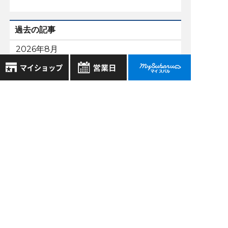
過去の記事
2026年8月
2026年7月
2026年6月
8月
2026年
お気に入り店舗
2026年5月
日
月
火
水
木
金
土
登録された店舗はありません。
1
もっと表示する
お近くの店舗を検索して、
2
3
4
5
6
7
8
☆マークで登録してください。
9
10
11
12
13
14
15
16
17
18
19
20
21
22
地域でさがす
23
24
25
26
27
28
29
30
31
スバル近畿株式会社
地図でさがす
〒570-0021 大阪府守口市八雲東町1丁目21番23号
全店舗共通定休日
毎週水曜・その他定休日
試乗車でさがす
大阪府公安委員会 古物許可証番号 第622290806385号