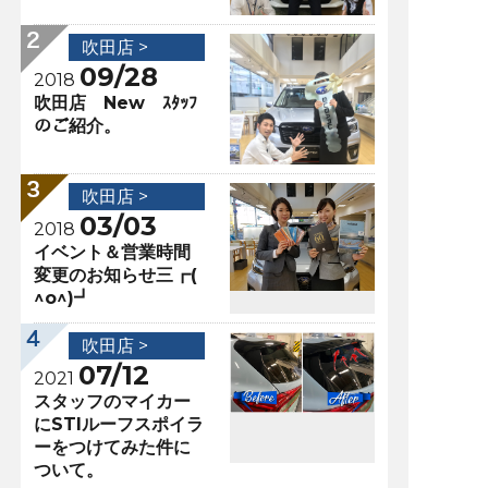
吹田店 >
09/28
2018
吹田店 New ｽﾀｯﾌ
のご紹介。
吹田店 >
03/03
2018
イベント＆営業時間
変更のお知らせ三┏(
^o^)┛
吹田店 >
07/12
2021
スタッフのマイカー
にSTIルーフスポイラ
ーをつけてみた件に
ついて。