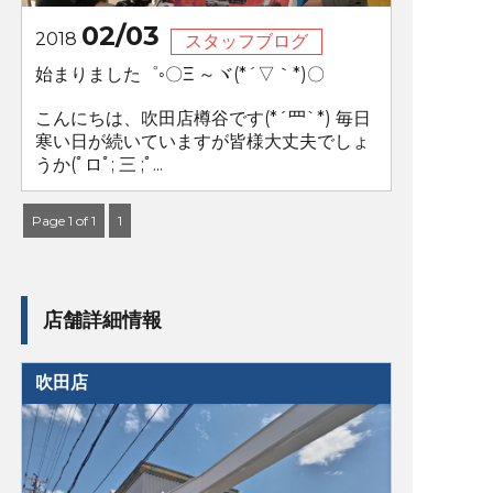
02/03
2018
スタッフブログ
始まりました゜◦〇Ξ ～ヾ(*´▽｀*)〇
こんにちは、吹田店樽谷です(*´罒`*) 毎日
寒い日が続いていますが皆様大丈夫でしょ
うか(ﾟロﾟ; 三 ;ﾟ...
Page 1 of 1
1
店舗詳細情報
吹田店