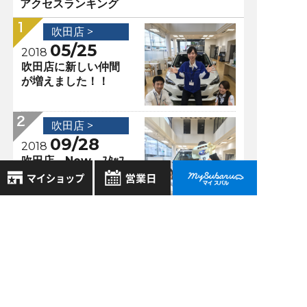
アクセスランキング
吹田店 >
05/25
2018
吹田店に新しい仲間
が増えました！！
吹田店 >
09/28
2018
吹田店 New ｽﾀｯﾌ
のご紹介。
8月
2026年
吹田店 >
お気に入り店舗
日
月
火
水
木
金
土
03/03
2018
登録された店舗はありません。
1
イベント＆営業時間
お近くの店舗を検索して、
2
3
4
5
6
7
8
変更のお知らせ三┏(
☆マークで登録してください。
^o^)┛
9
10
11
12
13
14
15
16
17
18
19
20
21
22