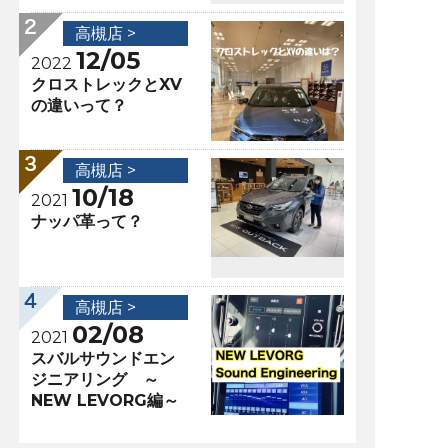
高槻店 >
12/05
2022
クロストレックとXV
の違いって？
高槻店 >
10/18
2021
ナッパ革って？
高槻店 >
02/08
2021
スバルサウンドエン
ジニアリング ～
NEW LEVORG編～