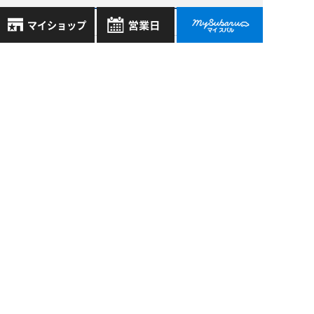
過去の記事
2026年8月
8月
2026年
お気に入り店舗
2026年7月
日
月
火
水
木
金
土
登録された店舗はありません。
1
2026年6月
お近くの店舗を検索して、
2
3
4
5
6
7
8
☆マークで登録してください。
2026年5月
9
10
11
12
13
14
15
16
17
18
19
20
21
22
もっと表示する
地域でさがす
23
24
25
26
27
28
29
30
31
地図でさがす
全店舗共通定休日
毎週水曜・その他定休日
試乗車でさがす
営業時間：
こちら
よりご覧ください
スバル近畿株式会社
〒570-0021 大阪府守口市八雲東町1丁目21番23号
定休日一覧を見る
中古車でさがす
大阪府公安委員会 古物許可証番号 第622290806385号