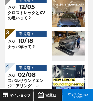
高槻店 >
12/05
2022
クロストレックとXV
の違いって？
高槻店 >
10/18
2021
ナッパ革って？
高槻店 >
02/08
2021
スバルサウンドエン
ジニアリング ～
NEW LEVORG編～
8月
2026年
過去の記事