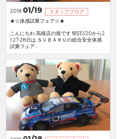
01/19
2018
スタッフブログ
★☆体感試乗フェア☆★
こんにちわ 高槻店の堀です 明日1/20から2
1.27.28日は ＳＵＢＡＲＵの総合安全体感
試乗フェア...
01/18