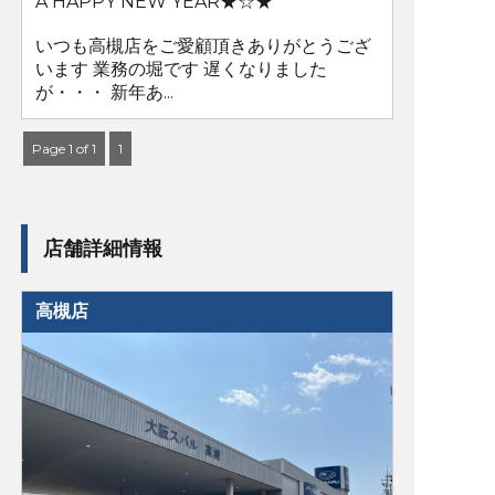
A HAPPY NEW YEAR★☆★
いつも高槻店をご愛顧頂きありがとうござ
います 業務の堀です 遅くなりました
が・・・ 新年あ...
Page 1 of 1
1
店舗詳細情報
高槻店