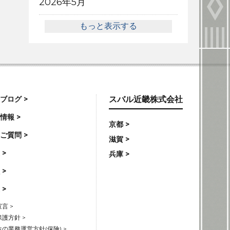
2026年5月
もっと表示する
ブログ >
スバル近畿株式会社
情報 >
京都 >
ご質問 >
滋賀 >
 >
兵庫 >
 >
 >
言 >
護方針 >
の業務運営方針(保険) >