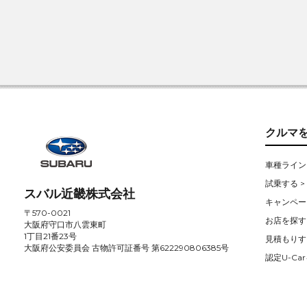
クルマ
車種ライン
試乗する >
スバル近畿株式会社
キャンペー
〒570-0021
お店を探す 
大阪府守口市八雲東町
1丁目21番23号
見積もりす
大阪府公安委員会 古物許可証番号 第622290806385号
認定U-Car