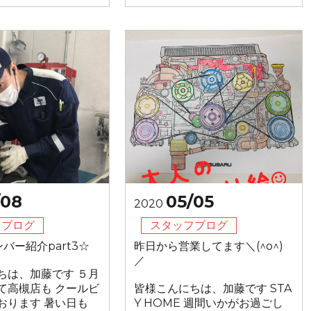
/08
05/05
2020
フブログ
スタッフブログ
バー紹介part3☆
昨日から営業してます＼(^o^)
／
ちは、加藤です ５月
て高槻店も クールビ
皆様こんにちは、加藤です STA
おります 暑い日も
Y HOME 週間いかがお過ごし