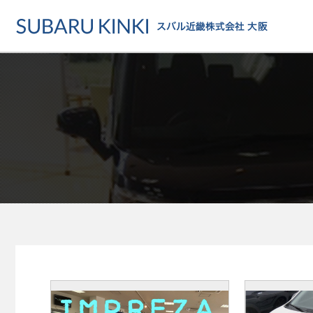
店舗情報
カーラインアップ
メンテナンス・サー
店舗
カーラインアップ一覧
メンテナンス・サービストッ
地域でさがす
乗用車
車検・定期点検をする
地図でさがす
軽自動車
カーケアをする
試乗車でさがす
福祉車両
各種サポート
U-Carでさがす