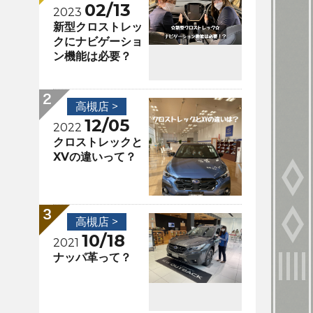
02/13
2023
新型クロストレッ
クにナビゲーショ
ン機能は必要？
高槻店 >
12/05
2022
クロストレックと
XVの違いって？
高槻店 >
10/18
2021
ナッパ革って？