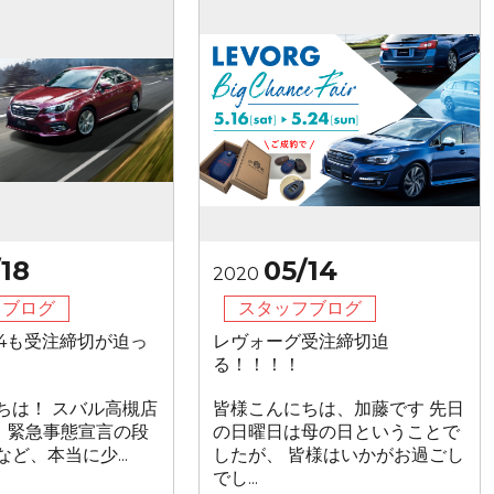
/18
05/14
2020
フブログ
スタッフブログ
 B4も受注締切が迫っ
レヴォーグ受注締切迫
る！！！！
ちは！ スバル高槻店
皆様こんにちは、加藤です 先日
 緊急事態宣言の段
の日曜日は母の日ということで
ど、本当に少...
したが、 皆様はいかがお過ごし
でし...