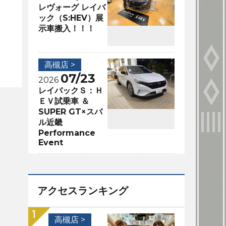
レヴォーグ レイバ
ック（S:HEV）展
示車搬入！！！
高槻店 >
07/23
2026
レイバックＳ：Ｈ
ＥＶ試乗車 ＆
SUPER GT×スバ
ル近畿
Performance
Event
アクセスランキング
高槻店 >