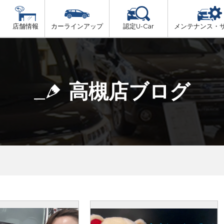
店舗情報
カーラインアップ
認定U-Car
メンテナンス・
ビス
一覧
車検（法定24か月点検）
大阪府北部
プ
法定 12ヶ月 点検
高槻店ブログ
大阪府市内
6ヶ月ごとの セーフティ チェック
大阪府南部
車検 3ヶ月前 無料診断
大阪府東部
和歌山北部