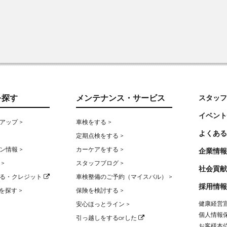
を探す
メンテナンス・サービス
スタッフ
イベント
アップ >
車検をする >
よくある
定期点検をする >
ン情報 >
カーケアをする >
企業情報
>
スタッフブログ >
社会貢献
る・クレジット
車検整備のご予約（マイスバル） >
採用情報
を探す >
保険を検討する >
健康経営宣
安心ほっとライン >
個人情報保
引っ越しをするorした
お客様本位