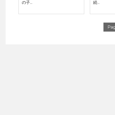
の子...
続...
Pag