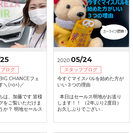
/25
05/24
2020
フブログ
スタッフブログ
 BIG CHANCEフェ
今すぐマイスバルを始めた方が
＼(^o^)／
いい３つの理由
ちは、加藤です 皆様
本日はセールス明地がお送り
グをご覧いただけま
します！！ （2年ぶり2度目）
うか？ 明地セールス
お久しぶりでござい...