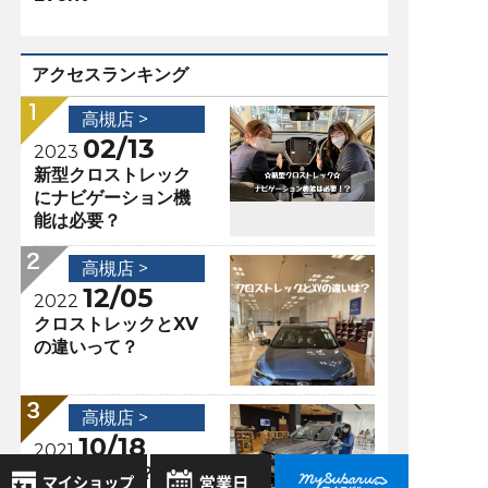
アクセスランキング
高槻店 >
02/13
2023
新型クロストレック
にナビゲーション機
能は必要？
高槻店 >
12/05
2022
クロストレックとXV
の違いって？
高槻店 >
10/18
2021
ナッパ革って？