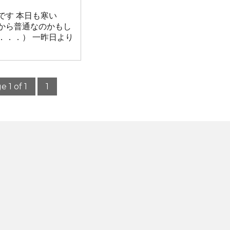
です 本日も寒い
から普通なのかもし
．．．） 一昨日より
e 1 of 1
1