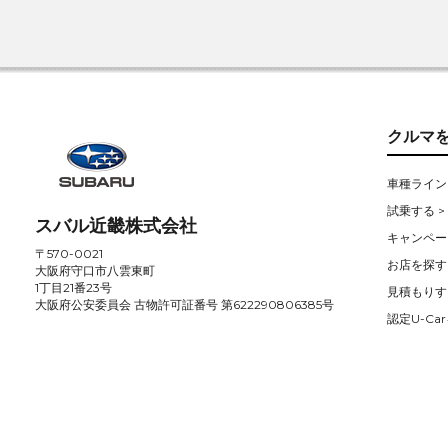
クルマ
車種ライン
試乗する >
スバル近畿株式会社
キャンペー
〒570-0021
お店を探す 
大阪府守口市八雲東町
1丁目21番23号
見積もりす
大阪府公安委員会 古物許可証番号 第622290806385号
認定U-Car