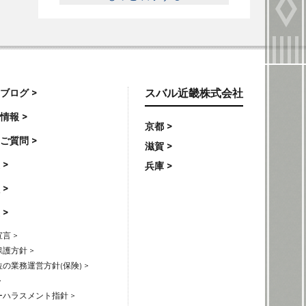
ブログ >
スバル近畿株式会社
情報 >
京都 >
ご質問 >
滋賀 >
 >
兵庫 >
 >
 >
言 >
護方針 >
の業務運営方針(保険) >
>
ハラスメント指針 >