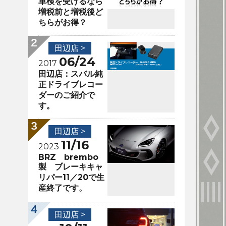
車検を受けるなら
増税前と増税後ど
ちらがお得？
田辺店 >
06/24
2017
田辺店：スバル純
正ドライブレコー
ダーのご紹介で
す。
田辺店 >
11/16
2023
BRZ brembo
製 ブレーキキャ
リパー11／20で生
産終了です。
田辺店 >