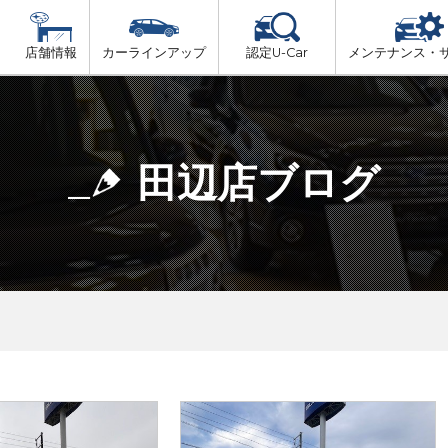
店舗情報
カーラインアップ
認定U-Car
メンテナンス・
ビス
一覧
車検（法定24か月点検）
大阪府北部
プ
法定 12ヶ月 点検
田辺店ブログ
大阪府市内
6ヶ月ごとの セーフティ チェック
大阪府南部
車検 3ヶ月前 無料診断
大阪府東部
和歌山北部