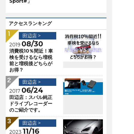
Sport#」
アクセスランキング
田辺店 >
08/30
2019
消費税10％間近！車
検を受けるなら増税
前と増税後どちらが
お得？
田辺店 >
06/24
2017
田辺店：スバル純正
ドライブレコーダー
のご紹介です。
田辺店 >
11/16
2023