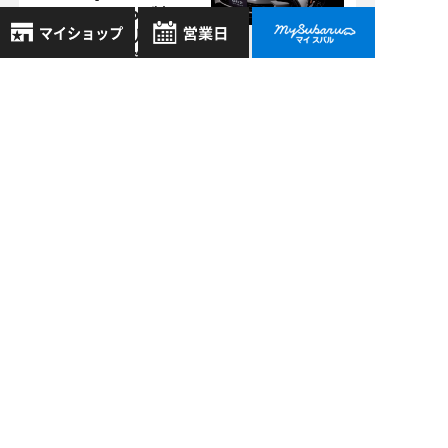
BRZ brembo製
ブレーキキャリパー
11／20で生産終了で
す。
8月
2026年
お気に入り店舗
日
月
火
水
木
金
土
田辺店 >
登録された店舗はありません。
1
10/11
2018
お近くの店舗を検索して、
2
3
4
5
6
7
8
LEGACY
☆マークで登録してください。
OUTBACK X－
9
10
11
12
13
14
15
BREAK
16
17
18
19
20
21
22
地域でさがす
23
24
25
26
27
28
29
30
31
地図でさがす
過去の記事
全店舗共通定休日
2026年8月
毎週水曜・その他定休日
試乗車でさがす
営業時間：
こちら
よりご覧ください
2026年7月
定休日一覧を見る
中古車でさがす
2026年6月
2026年5月