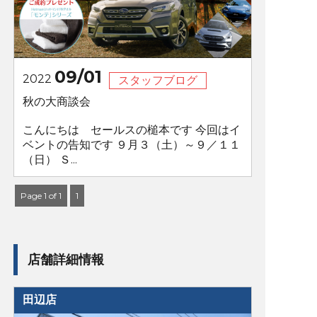
09/01
2022
スタッフブログ
秋の大商談会
こんにちは セールスの槌本です 今回はイ
ベントの告知です ９月３（土）～９／１１
（日） Ｓ...
Page 1 of 1
1
店舗詳細情報
田辺店