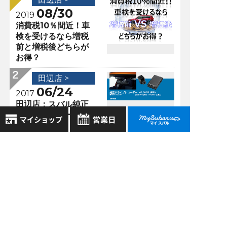
08/30
2019
消費税10％間近！車
検を受けるなら増税
前と増税後どちらが
お得？
田辺店 >
06/24
2017
田辺店：スバル純正
ドライブレコーダー
のご紹介です。
8月
2026年
田辺店 >
お気に入り店舗
日
月
火
水
木
金
土
11/16
2023
登録された店舗はありません。
1
BRZ brembo製
お近くの店舗を検索して、
ブレーキキャリパー
2
3
4
5
6
7
8
☆マークで登録してください。
11／20で生産終了で
9
10
11
12
13
14
15
す。
16
17
18
19
20
21
22
地域でさがす
田辺店 >
23
24
25
26
27
28
29