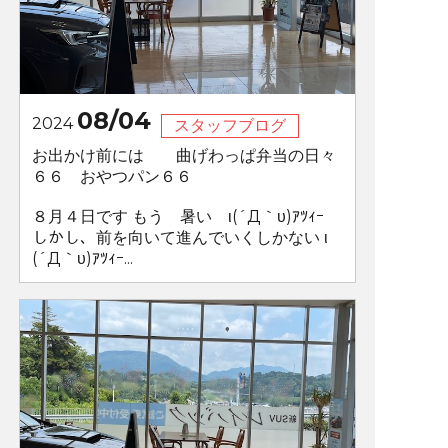
08/04
2024
スタッフブログ
お出かけ前には 曲げわっぱ弁当の日々
６６ おやつパン６６
８月４日です もう 暑い ι(´Д｀υ)ｱﾂｨｰ
しかし、前を向いて進んでいくしかない ι
(´Д｀υ)ｱﾂｨｰ...