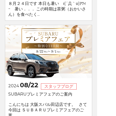
８月２４日です 本日も暑い ι(´Д｀υ)ｱﾂｨ
ｰ 暑い．．． この時期は茶粥（おかいさ
ん）を食べたく...
08/22
2024
スタッフブログ
SUBARUプレミアフェアのご案内
こんにちは 大阪スバル田辺店です。 さて
今回は ＳＵＢＡＲＵプレミアフェアのご
案...