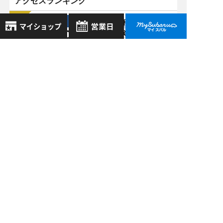
アクセスランキング
田辺店 >
08/30
2019
消費税10％間近！車
8月
2026年
検を受けるなら増税
お気に入り店舗
日
月
火
水
木
金
土
前と増税後どちらが
登録された店舗はありません。
1
お得？
お近くの店舗を検索して、
2
3
4
5
6
7
8
☆マークで登録してください。
田辺店 >
9
10
11
12
13
14
15
06/24
2017
16
17
18
19
20
21
22
田辺店：スバル純正
地域でさがす
23
24
25
26
27
28
29
ドライブレコーダー
のご紹介です。
30
31
地図でさがす
全店舗共通定休日
田辺店 >
毎週水曜・その他定休日
試乗車でさがす
11/16
2023
営業時間：
こちら
よりご覧ください
BRZ brembo製
定休日一覧を見る
中古車でさがす
ブレーキキャリパー
11／20で生産終了で