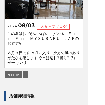
08/03
2024
スタッフブログ
この夏はお得がいっぱい (^▽^)/ Ｆｕ
ｎ！Ｆｕｎ！ＭＹＳＵＢＡＲＵ ＪＡＦの
おすすめ
８月３日です ８月に入り 夕方の風のあり
がたさを感じます 今日は晴れ❔曇り❔です
がー まだま...
Page 1 of 1
1
店舗詳細情報