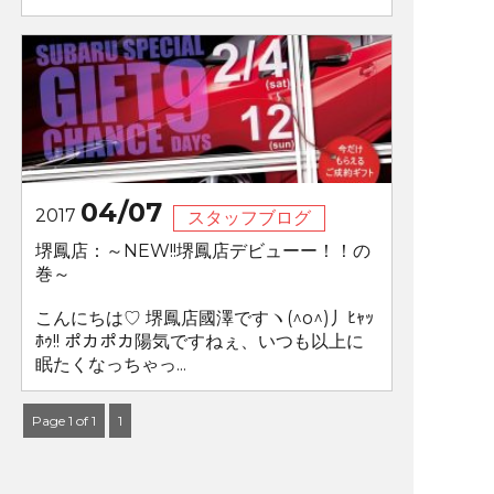
04/07
2017
スタッフブログ
堺鳳店：～NEW!!堺鳳店デビューー！！の
巻～
こんにちは♡ 堺鳳店國澤ですヽ(^o^)丿ﾋｬｯ
ﾎｩ!! ポカポカ陽気ですねぇ、いつも以上に
眠たくなっちゃっ...
Page 1 of 1
1