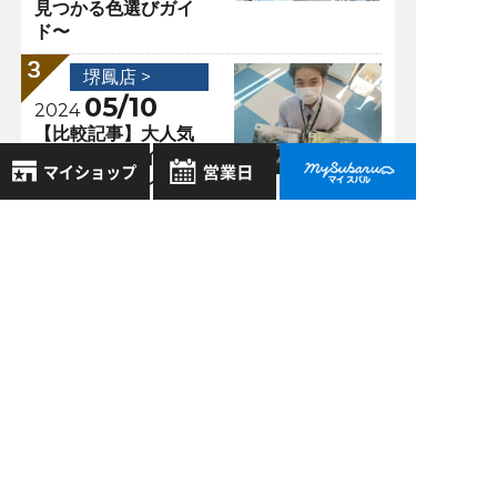
見つかる色選びガイ
ド〜
堺鳳店 >
05/10
2024
【比較記事】大人気
ＳＵＶ！「レイバッ
ク」と「フォレスタ
ー」で迷ったときに
読むブログ
8月
2026年
お気に入り店舗
日
月
火
水
木
金
土
堺鳳店 >
登録された店舗はありません。
1
08/25
2025
お近くの店舗を検索して、
2
3
4
5
6
7
8
【SUBARU】乗った
☆マークで登録してください。
9
10
11
12
13
14
15
瞬間、感動。新型フ
ォレスターの内装が
16
17
18
19
20
21
22
地域でさがす
すごい！
23
24
25
26
27
28
29
30
31
地図でさがす
全店舗共通定休日
過去の記事