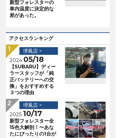
新型フォレスターの
車内温度に決定的な
差があった。
アクセスランキング
堺鳳店 >
05/18
2024
【SUBARU】ディー
ラースタッフが「純
正バッテリーへの交
換」をおすすめする
３つの理由
堺鳳店 >
10/17
2025
新型フォレスター全
15色大解剖！〜あな
たにぴったりの1台が