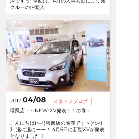
澤ですっ!! 今回は、4月の人事異動により鳳
クルーの仲間入...
04/08
2017
スタッフブログ
堺鳳店：～NEW!!XV発表！！の巻～
こんにちは(^-^)堺鳳店の國澤ですヽ(^o^)
丿 遂に遂にーー！ 4月6日に新型XVが発表
となりました！...