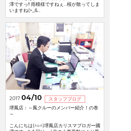
澤ですっ!! 雨模様ですねぇ…桜が散ってしま
いますね(>_&...
04/10
2017
スタッフブログ
堺鳳店：～鳳クルーのメンバー紹介！の巻
～
こんにちは(^○^)堺鳳店カリスマブロガー國