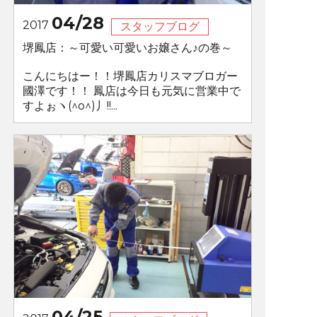
04/28
2017
スタッフブログ
堺鳳店：～可愛い可愛いお嬢さん♪の巻～
こんにちはー！！堺鳳店カリスマブロガー
國澤です！！ 鳳店は今日も元気に営業中で
すよぉヽ(^o^)丿!!...
04/25