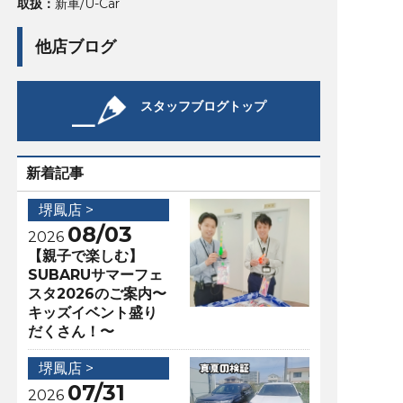
取扱：
新車/U-Car
他店ブログ
スタッフブログトップ
新着記事
堺鳳店 >
08/03
2026
【親子で楽しむ】
SUBARUサマーフェ
スタ2026のご案内〜
キッズイベント盛り
だくさん！〜
堺鳳店 >
07/31
2026