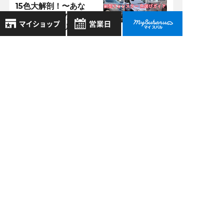
15色大解剖！〜あな
たにぴったりの1台が
見つかる色選びガイ
ド〜
8月
2026年
堺鳳店 >
お気に入り店舗
日
月
火
水
木
金
土
05/10
2024
登録された店舗はありません。
1
【比較記事】大人気
お近くの店舗を検索して、
2
3
4
5
6
7
8
ＳＵＶ！「レイバッ
☆マークで登録してください。
9
10
11
12
13
14
15
ク」と「フォレスタ
ー」で迷ったときに
16
17
18
19
20
21
22
読むブログ
地域でさがす
23
24
25
26
27
28
29
30
31
堺鳳店 >
地図でさがす
08/25
全店舗共通定休日
2025
【SUBARU】乗った
毎週水曜・その他定休日
試乗車でさがす
瞬間、感動。新型フ
営業時間：
こちら
よりご覧ください
ォレスターの内装が
定休日一覧を見る
中古車でさがす
すごい！