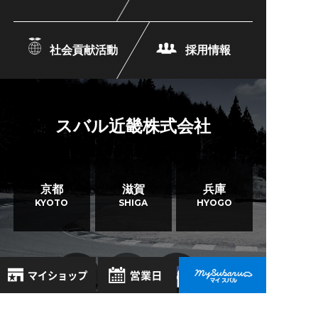
08/03
08/06
2025
お知らせ
2026
箕面店 >
夏季休業のお知らせ
レイバックS-HEV純正オプションプレゼン
トキャンペーン！！
社会貢献活動
採用情報
06/21
2025
お知らせ
こんにちは、箕面店、営業スタッフの長谷
川です。 本日はレイバックS-HEVのオプシ
「SUBARUライフセーバーカー」を提供い
ョンプレゼントキャ...
たしました
スバル近畿株式会社
04/25
2025
更新情報
「神戸市のマウンテンバイク事業」感謝状
京都
滋賀
兵庫
贈呈式が開催されました。
KYOTO
SHIGA
HYOGO
04/24
2025
お知らせ
ゴールデンウィーク休業日のお知らせ
03/28
2025
更新情報
8月
2026年