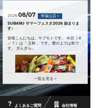
07/06
08/07
2026
2026
お知らせ
帝塚山店 >
夏季休業のお知らせ
SUBARU サマーフェスタ2026 始まりま
す♪
04/13
皆様こんにちは。ヤブモトです。 今日（８
2026
お知らせ
／７）は『 立秋 』です。暦の上では秋で
ゴールデンウィーク休業日のお知らせ
す。 ぎんぎら...
02/01
2026
お知らせ
近畿地区スバルグループ統合に関するご案
内
一覧を見る >
12/19
2025
お知らせ
年末年始営業日のお知らせ
よくあるご質問
会社情報