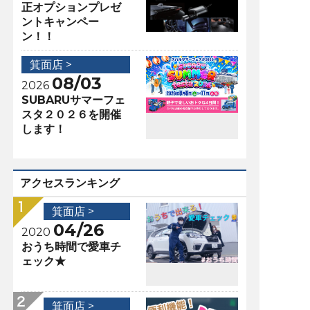
正オプションプレゼ
ントキャンペー
ン！！
箕面店 >
08/03
2026
SUBARUサマーフェ
スタ２０２６を開催
します！
アクセスランキング
箕面店 >
04/26
2020
おうち時間で愛車チ
ェック★
箕面店 >