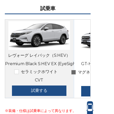
試乗車
レヴォーグ レイバック（S:HEV）
Premium Black S:HEV EX (EyeSight X)
GT-H EX(EyeSi
セラミックホワイト
マグネタイトグレ
CVT
試乗する
※装備・仕様は試乗車によって異なります。