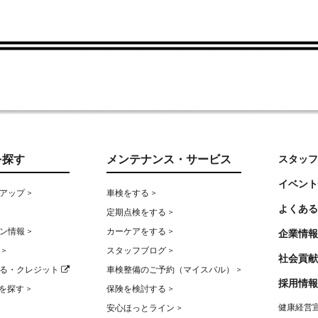
を探す
メンテナンス・サービス
スタッフ
イベント
アップ >
車検をする >
よくある
定期点検をする >
ン情報 >
カーケアをする >
企業情報
>
スタッフブログ >
社会貢献
る・クレジット
車検整備のご予約（マイスバル） >
採用情報
を探す >
保険を検討する >
健康経営宣
安心ほっとライン >