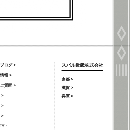
ブログ >
スバル近畿株式会社
情報 >
京都 >
ご質問 >
滋賀 >
 >
兵庫 >
 >
 >
言 >