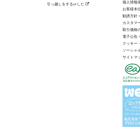
個人情報保
引っ越しをするorした
お客様本位
勧誘方針 
カスタマー
取引価格
電子公告 
クッキー・
ソーシャル
サイトマッ