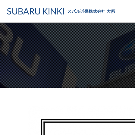
店舗情報
カーラインアップ
メンテナンス・サー
店舗
カーラインアップ一覧
メンテナンス・サービストッ
地域でさがす
乗用車
車検・定期点検をする
地図でさがす
軽自動車
カーケアをする
試乗車でさがす
福祉車両
各種サポート
U-Carでさがす