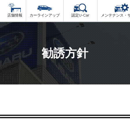
店舗情報
カーラインアップ
認定U-Car
メンテナンス・
ビス
一覧
車検（法定24か月点検）
大阪府北部
プ
法定 12ヶ月 点検
勧誘方針
大阪府市内
6ヶ月ごとの セーフティ チェック
大阪府南部
車検 3ヶ月前 無料診断
大阪府東部
和歌山北部