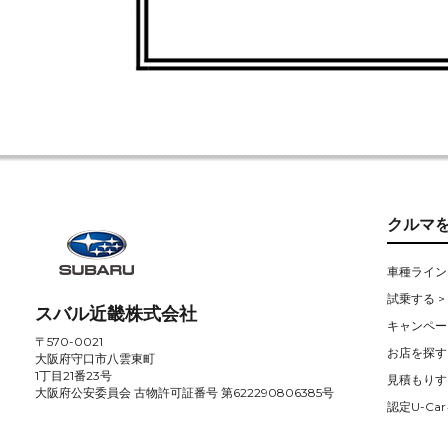
クルマ
車種ライン
試乗する >
スバル近畿株式会社
キャンペー
〒570-0021
お店を探す 
大阪府守口市八雲東町
1丁目21番23号
見積もりす
大阪府公安委員会 古物許可証番号 第622290806385号
認定U-Car