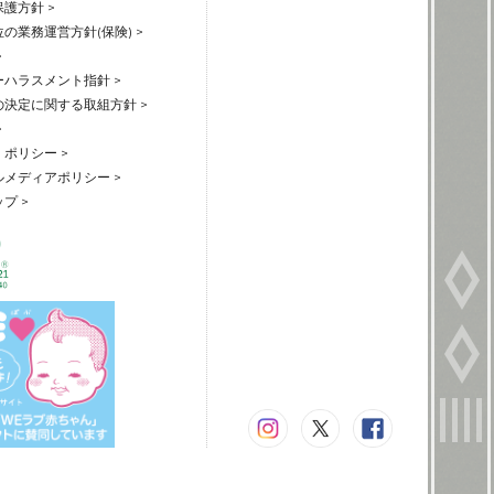
護方針 >
の業務運営方針(保険) >
>
ハラスメント指針 >
の決定に関する取組方針 >
>
ポリシー >
メディアポリシー >
プ >