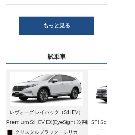
もっと見る
試乗車
レヴォーグ レイバック（S:HEV）
Premium S:HEV EX(EyeSight X搭載車)
STI Sport EX(Ey
クリスタルブラック・シリカ
セラミック