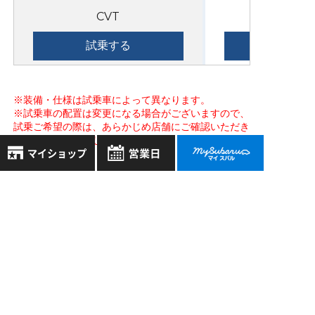
CVT
試乗する
※装備・仕様は試乗車によって異なります。
※試乗車の配置は変更になる場合がございますので、
試乗ご希望の際は、あらかじめ店舗にご確認いただき
ますようお願い申し上げます。
8月
2026年
アクセスマップ
お気に入り店舗
日
月
火
水
木
金
土
登録された店舗はありません。
1
お近くの店舗を検索して、
2
3
4
5
6
7
8
☆マークで登録してください。
9
10
11
12
13
14
15
16
17
18
19
20
21
22
地域でさがす
23
24
25
26
27
28
29