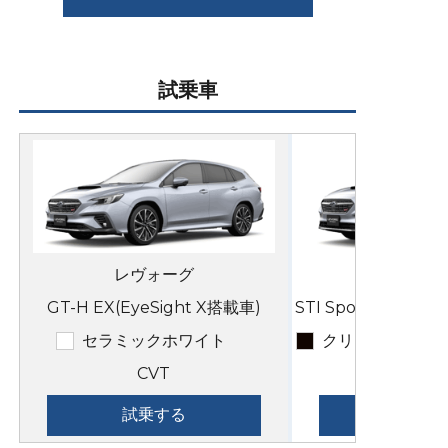
試乗車
レヴォーグ
GT-H EX(EyeSight X搭載車)
STI Sport R EX(E
セラミックホワイト
クリスタルブラ
CVT
試乗する