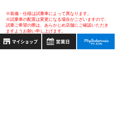
※装備・仕様は試乗車によって異なります。
※試乗車の配置は変更になる場合がございますので、
試乗ご希望の際は、あらかじめ店舗にご確認いただき
ますようお願い申し上げます。
アクセスマップ
8月
2026年
お気に入り店舗
日
月
火
水
木
金
土
登録された店舗はありません。
1
お近くの店舗を検索して、
2
3
4
5
6
7
8
☆マークで登録してください。
9
10
11
12
13
14
15
16
17
18
19
20
21
22
地域でさがす
23
24
25
26
27
28
29
30
31
地図でさがす
全店舗共通定休日
毎週水曜・その他定休日
試乗車でさがす