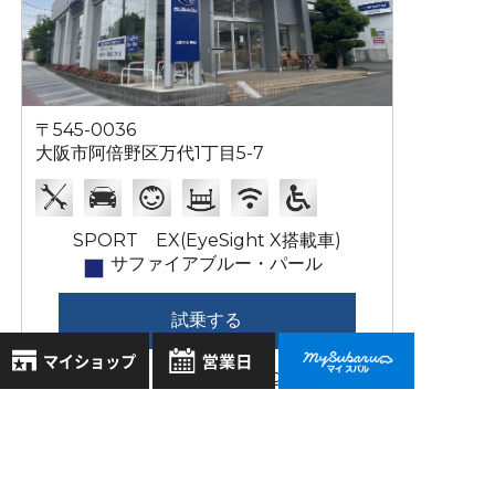
〒545-0036
大阪市阿倍野区万代1丁目5-7
SPORT EX(EyeSight X搭載車)
サファイアブルー・パール
試乗する
X-BREAK S:HEV EX(EyeSight X搭載車)
クリスタルブラック・シリカ
8月
2026年
お気に入り店舗
日
月
火
水
木
金
土
試乗する
登録された店舗はありません。
1