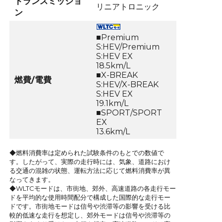
トランスミッショ
リニアトロニック
ン
■Premium
S:HEV/Premium
S:HEV EX
18.5km/L
■X-BREAK
燃費/電費
S:HEV/X-BREAK
S:HEV EX
19.1km/L
■SPORT/SPORT
EX
13.6km/L
◆燃料消費率は定められた試験条件のもとでの数値で
す。したがって、実際の走行時には、気象、道路におけ
る交通の混雑の状態、運転方法に応じて燃料消費率が異
なってきます。
◆WLTCモードは、市街地、郊外、高速道路の各走行モー
ドを平均的な使用時間配分で構成した国際的な走行モー
ドです。市街地モードは信号や渋滞等の影響を受ける比
較的低速な走行を想定し、郊外モードは信号や渋滞等の