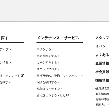
を探す
メンテナンス・サービス
スタッフ
イベント
アップ >
車検をする >
よくある
定期点検をする >
ン情報 >
カーケアをする >
企業情報
>
スタッフブログ >
社会貢献
る・クレジット
車検整備のご予約（マイスバル） >
採用情報
を探す >
保険を検討する >
健康経営宣
安心ほっとライン >
個人情報保
引っ越しをするorした
お客様本位
勧誘方針 