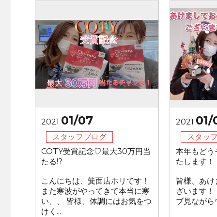
01/07
01/
2021
2021
スタッフブログ
スタッ
COTY受賞記念♡最大30万円当
本年もどう
たる!?
たします！
こんにちは、箕面店ホリです！
皆様、あけ
また寒波がやってきて本当に寒
ざいます！
い、、 皆様、体調にはお気をつ
ブ見ながらウ
けく...