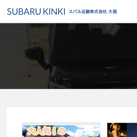
店舗情報
カーラインアップ
メンテナンス・サー
店舗
カーラインアップ一覧
メンテナンス・サービストッ
地域でさがす
乗用車
車検・定期点検をする
地図でさがす
軽自動車
カーケアをする
試乗車でさがす
福祉車両
各種サポート
U-Carでさがす