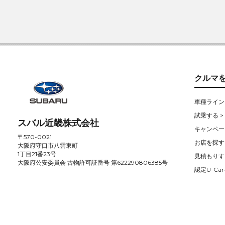
クルマ
車種ライン
試乗する >
スバル近畿株式会社
キャンペー
〒570-0021
お店を探す 
大阪府守口市八雲東町
1丁目21番23号
見積もりす
大阪府公安委員会 古物許可証番号 第622290806385号
認定U-Car