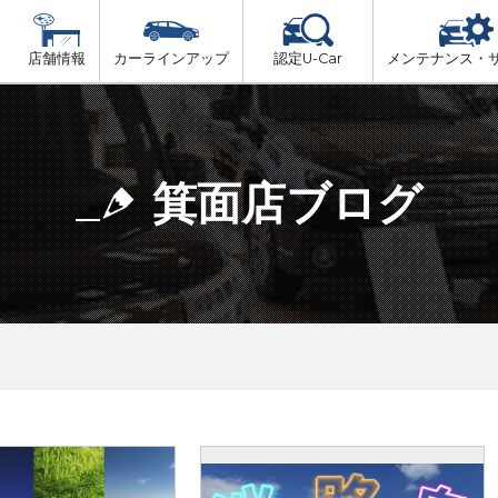
店舗情報
カーラインアップ
認定U-Car
メンテナンス・
ビス
一覧
車検（法定24か月点検）
大阪府北部
プ
法定 12ヶ月 点検
箕面店ブログ
大阪府市内
6ヶ月ごとの セーフティ チェック
大阪府南部
車検 3ヶ月前 無料診断
大阪府東部
和歌山北部