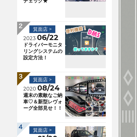
チェック★
箕面店 >
06/22
2023
ドライバーモニタ
リングシステムの
設定方法！
箕面店 >
08/24
2020
週末の素敵なご納
車♡＆新型レヴォ
ーグ全部見せ！！
箕面店 >