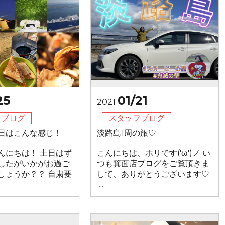
25
01/21
2021
フブログ
スタッフブログ
日はこんな感じ！
淡路島1周の旅♡
んにちは！ 土日はず
こんにちは、ホリです('ω')ノ い
したがいかがお過ご
つも箕面店ブログをご覧頂きま
しょうか？？ 自粛要
して、ありがとうございます♡
...