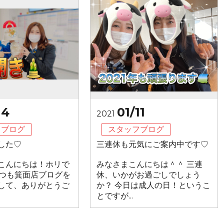
14
01/11
2021
フブログ
スタッフブログ
した♡
三連休も元気にご案内中です♡
こんにちは！ホリで
みなさまこんにちは＾＾ 三連
ノ いつも箕面店ブログを
休、いかがお過ごしでしょう
して、ありがとうご
か？ 今日は成人の日！というこ
とですが...