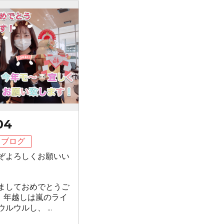
04
フブログ
ぞよろしくお願いい
ましておめでとうご
 年越しは嵐のライ
ルウルし、 ...