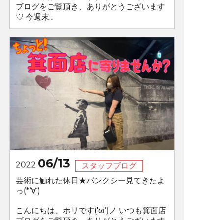
ブログをご覧頂き、ありがとうございます
♡ 今週末...
06/13
2022
スタッフブログ
芸術に触れた休日★バンクシー見てきたよ
っ(*‘∀‘)
こんにちは、ホリです('ω')ノ いつも箕面店