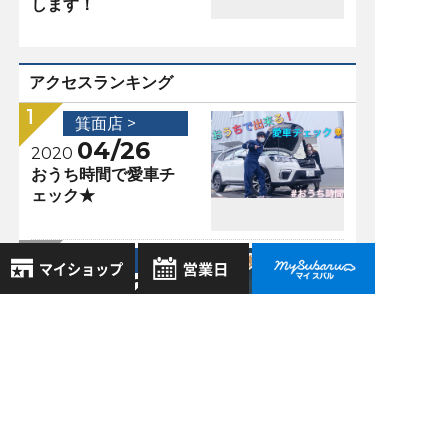
します！
アクセスランキング
箕面店 >
04/26
2020
おうち時間で愛車チ
ェック★
箕面店 >
06/22
2023
ドライバーモニタリ
8月
2026年
ングシステムの設定
お気に入り店舗
日
月
火
水
木
金
土
方法！
登録された店舗はありません。
1
お近くの店舗を検索して、
箕面店 >
2
3
4
5
6
7
8
☆マークで登録してください。
08/24
9
10
11
12
13
14
15
2020